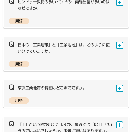
ます。これは、地理学の学術用語としては「やきばた」と
ヒンドゥー教徒の多いインドの牛肉輸出量が多いのは
かどうかは、個人の判断によるところも多いようです。
いう読み方が定着していたためであるほか、文部省（当
なぜですか。
時）発行『学術用語集 地理学編』でも「yakibata」とな
っていたことなどをふまえています。しかしながら、「や
用語
インドの人口のおよそ80％はヒンドゥー教を、残りの
きはた」と記載する国語辞典も多くあり、弊社の教科書・
20％はキリスト教や仏教、イスラームなどを信仰してい
教材でも近年は「やきはた」と表記しています。
ます。 ヒンドゥー教では、牛は破壊神シヴァの乗り物で
あるとされており、神聖な動物として崇拝されています。
日本の「工業地帯」と「工業地域」は、どのように使
そのため、牛を殺すことも食べることも禁忌となっていま
い分けていますか。
す。しかし、ヒンドゥー教で神聖視されているのは、南ア
ジアを中心に分布する乳白色の瘤牛のみであり、真っ黒な
用語
「工業地帯」「工業地域」とは、いずれの名称について
水牛はその限りではありません。インドでは、多くの水牛
も工業の集積が著しいところのことを指します。しかし、
が飼育されており、そのミルクは飲用にされるほか、乳製
その名称について公式に定められたものはなく、両者の使
品に加工されるなどして利用されます。乳牛としての役目
い分けに厳密な基準もありません。工業地域とは工場の分
京浜工業地帯の範囲はどこまでですか。
を終えた後は食肉とされることが多く、輸出されることも
布の多いところ、工業地帯とは工業地域の中でも広範囲に
多いようです。近年の統計では、インドから輸出される牛
わたって多くの工場が分布し、かつ各種の業種が総合的に
用語
肉の７割以上が水牛の肉です。インドの牛肉輸出量が多い
東京湾をとりまく工業地域は、第二次世界大戦前までは
発達して相互に関連性がある地域ととらえられます。
背景にはこのような事情があります。 また、インドでは
東京都区部から横浜にかけての地域に限られており、「京
一般的に「工業地帯」は、戦前から昭和30年代の高度
ヒンドゥー教徒以外の人口も２億以上にのぼります。ムス
浜工業地帯」という名称もそこから付けられました。「京
経済成長期までに形成された、京浜・阪神・中京・北九州
リムやキリスト教徒、シーク教徒は牛肉を食べますので、
浜工業地帯」は1960年代の高度経済成長期にめざまし
「IT」という語が出てきますが、最近では「ICT」とい
についてのみ用いることが慣例となっており、かつてはこ
水牛以外の牛肉の生産も少なくはありません。
く拡大し、上記の地域を核として、東京湾沿いは千葉県の
うのではないでしょうか。両者に違いはありますか。
れらを「四大工業地帯」と称してきました。高度経済成長