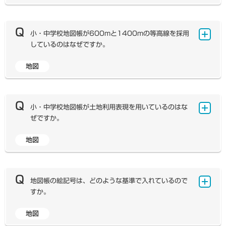
とあります。 そもそもこの概念は、1990年代に東京
愛媛県＋香川県東海工業地域＝静岡県北陸工業地域＝新潟
目分類の改訂が行われました。改訂後には「精密機械」に
所管の財団法人「世界の動き社」が発行した『世界の国一
とを強調するかどうかの違いであって、電子機器に関わる
大学名誉教授で農学博士の今村 奈良臣 先生が創出された
県＋富山県＋石川県＋福井県京葉工業地域＝千葉県北関東
属していた品目が、ほかの機械品目の中に分割移動するこ
覧表』に従うことが定められていました。この本の国名の
技術であるという意味においては、大きな違いはないよう
概念です。当初は今村先生も「1、2、3を足して6」と
工業地域＝茨城県＋栃木県＋群馬県
とになりました。例えば、同じカメラでも、フィルムカメ
表記は、外務省が定める「国名表」に基づいていましたの
です。国の機関でも、総務省では「ICT」、経済産業省で
小・中学校地図帳が600mと1400mの等高線を採用
されていたようですが、この提唱から2年後に、「足し算
ラは「業務用機械器具」に、デジタルカメラは「情報通信
で、政府が公式に用いる表記でした。 しかし、『世界の
は「IT」の語を用いることが多いようですが、意味合いと
しているのはなぜですか。
では一次産業の重要性を説く上で不十分（すなわち、1次
機械器具」となりました。このように精密機械工業という
国一覧表』は2007年版を最後に廃刊となり、現行の文
しては両者とも同じようです。
産業がゼロになったら、ほかの産業をいくら掛けてもゼロ
分類は、『工業統計表』上からは消滅してしまいました
部科学省「義務教育諸学校教科用図書検定基準 別表」で
地図
になってしまうという警鐘を鳴らすため）」、「掛け算に
小・中学校地図帳の日本地図においては、あえて600
が、教科書では諏訪盆地の工業を事例に「精密機械工業」
は、国名の表記について「地名・人名（2）外国の国名の
することによって、1次・2次・3次産業間の有機的・総
mと1400mの等高線を採用しています。これに、2000
について述べています。この地域の学習をする際には、歴
表記は、原則として外務省公表資料等信頼性の高い資料に
合的な結合が重要であることを説く」という意味で、掛け
mの等高線も加えて、高さを4段階で大まかにとらえられ
史的な経緯もふまえてこの語にふれることが適切であると
よること。」となっています。そのため、外務省が用いる
算に改めたようです。
るようにしています。 日本で最も標高が高い人口10万
考えています。 一方、教科書には「先端技術産業」とい
小・中学校地図帳が土地利用表現を用いているのはな
公式表記である、外務省ホームページ「国・地域」に掲載
以上の都市は松本市で、その標高は610m（気象庁のア
う語も登場し、「ハイテク産業」ともいうこともありま
ぜですか。
されている国名を、地図帳・教科書でもおもに正式国名と
メダスの標高）です。つまり、600mの等高線には、こ
す。これに明確な定義はありませんが、高度な知識と先端
して掲載しています。
れより低いところに人口や様々な産業の集中が見られると
的な技術により、新しい産業界の担い手となるべく期待さ
地図
※外務省ホームページ「国・地域」
https://www.mof
小・中学校地図帳は、陸高（土地の高低）で色分けする
いう意味が込められています。 一方、標高600～140
れている産業の総称です。教科書では、コンピュータ関連
a.go.jp/mofaj/area/
「等高段彩」表現に加え、100万分の1と50万分の1の
0mの地域では、都市はあまり多く見られないものの、畑
産業、航空宇宙産業、バイオテクノロジーを事例として本
地図では、田・畑・果樹園・市街地など土地の使われ方で
作や果樹栽培などの農業や林業などが営まれており、人々
文で取り上げていますが、このほかにも、ファインセラミ
色分けする「土地利用」表現を合わせて用いています。土
地図帳の絵記号は、どのような基準で入れているので
が生活しています。しかし、標高1400mを超えると山林
ックスなどの新素材開発なども、先端技術産業に含まれる
地利用表現の地図で、市街地や田畑の広がりを見ることに
すか。
が多くなり、産業がほとんど見られなくなります。140
ことが多いようです。
よって、学習指導要領で示されている「日本の地域的特
0mの等高線にはこうした意味が込められています。ちな
色」（人々のくらしや産業のようすなど）を端的にとらえ
地図
みに、高原野菜で有名な長野県の野辺山原にある野辺山駅
地図帳では、主要な農林水産物や工場など、地域の産業
ることが可能となります。 例えば、中学校社会科の地理