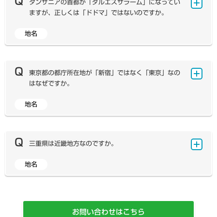
では「ペキン（北京）」と表記しています。
タンザニアの首都が「ダルエスサラーム」になってい
の集まっている地区をあたかも一つの都市のように扱うこ
リカ人に単に「ワシントン」とだけいうと、ほとんどの場
古くは先住民を追いやるかたちでマレー人が進出し、その
ますが、正しくは「ドドマ」ではないのですか。
とが問題視されていました。現在ではインド憲法に「イン
合北西部の「ワシントン州」のことと考えるようです。
後中国人やインド人による植民地建設が始まりました。7
ドの首都はデリーに置く」と明記されていること、デリー
～8世紀の唐代ごろから「渤泥（ブルネイ、ボッデイ）」
地名
首都圏地域法（National Capital of Delhi Act）でもデ
弊社ではこれまで、国名や首都名の典拠として、外務省
とよばれて中国で広く知れわたり、10世紀ごろには島の
リーという表記を用いていることを根拠に、デリーを首都
所管の財団法人「世界の動き社」が発行した『世界の国一
北部にブルネイ王国が成立していました。16世紀以降、
として記載しています。 インド大使館のウェブサイトや
覧表』を利用してきました。この資料は、「タンザニアの
欧州諸国が相次いで進出すると、ポルトガル人によって
外務省の各国・地域情勢ではインドの首都をニューデリー
首都はダルエスサラーム」とした上で注を設け、「同国は
東京都の都庁所在地が「新宿」ではなく「東京」なの
「ボルネオ（Borneo）」の呼称がつけられました。これ
としていますが、ニューデリー地区に首都があるという意
ドドマを法律上の首都としている」としています。こちら
はなぜですか。
は、「ブルネイ」が訛ったものと考えられています。その
味で、これも間違いとは言えず、首都というもののとらえ
は現在廃刊となっていますが、以下3点の理由で、当資料
後、18世紀半ばにイギリスとの抗争で勝利したオランダ
方の違いといえます。
を引き継ぎ、ダルエスサラームをタンザニアの首都として
地名
が一帯を支配（オランダ領東インド）するようになりまし
東京都の「東京都庁の位置を定める条例」では、都庁の
記載しています。
たが、19世紀半ばに再びイギリスが島の北部に侵入しま
位置を「東京都新宿区西新宿二丁目」と定めていますが、
①ドドマには立法府のみが立地し、行政府をはじめとした
した。1891年、オランダ・イギリス両国はボルネオ島
これは住所でいう地番としての意味合いが含まれていま
多くの首都機能がダルエスサラームに所在する現状は変わ
における境界線を決め、北部をイギリス領の北ボルネオ・
す。しかし、地図帳における都道府県庁所在地は、都道府
三重県は近畿地方なのですか。
っていないため。
サラワク・ブルネイ、南部をオランダ領のボルネオとする
県の役所が置かれている「都市」としての意味合いが大き
②これに変わる資料として外務省ホームページが挙げられ
東南アジア支配を確立しました。第二次世界大戦後、イン
いといえます。それでは、新宿区は都市ではないのでしょ
地名
ますが、こちらはしばしば表記の変更が起こることがあ
地方の区分に明確な決まりはありませんが、教科書で用
ドネシアの独立とともにオランダ領は同国の領有となり、
うか。 現在の東京23区の範囲には、かつて東京市とい
り、その都度、地図帳の表記を変更していると学校現場で
いられている7地方区分は明治時代に使われるようになっ
北ボルネオとサラワクはマレーシアに加わりました。 イ
う自治体がありましたが、1943年に東京府と東京市が
混乱を生じる恐れがあり、典拠として適しているとはいえ
たもので、学校教育では1903（明治36）年発行の国定
ンドネシアでは、独立と同時に「カリマンタン島」を正式
合併して東京都になりました（東京都制施行）。この際、
ないため。(外務省ホームページの表記は次のようになっ
教科書『小學地理』で、公式に取り扱われました。その中
呼称とし、近年日本の外務省も公式に使用しています。一
東京都の内部機関として35区が設置されました。その後
ています。“ドドマ（法律上の首都であり、国会議事堂が
お問い合わせはこちら
で三重県は近畿地方に含まれていますが、その背景には歴
方のマレーシアでは「ボルネオ島」を使っていますが、自
23となった東京の区はほかの政令指定都市の区と異な