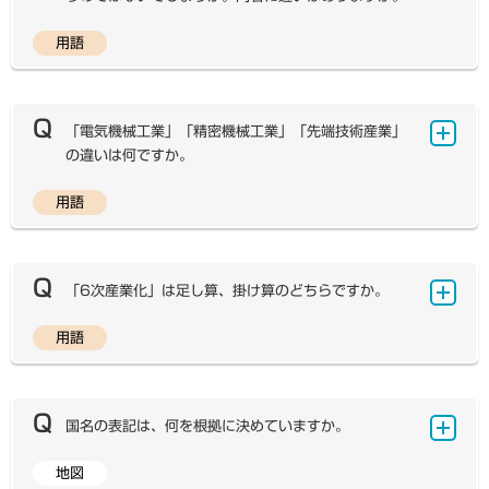
君津市や神奈川県の横須賀市付近まで、内陸部は埼玉県の
期以降に形成された工業地については「工業地域」の呼称
川口市・大宮市（当時）付近まで広がりました。工業の特
用語
が付けられ、“瀬戸内工業地域”のようによびならわされて
「IT（Information Technology）」とは「情報技術」
色としては、東京都中心部では印刷・出版をはじめ、雑
います。
のことで、情報処理に関する技術の総称です。明確な定義
貨・衣類・機械など様々な業種の中小工場が多く分布して
近年、一般の書籍や統計書においては、工業出荷額が低
があるわけではありませんが、おもにコンピュータに関係
いるのに対し、市原市・君津市や川崎市・横浜市などの沿
下してきた北九州を除く三つを「三大工業地帯」とすると
する技術に関して多用される語となっています。1980
「電気機械工業」「精密機械工業」「先端技術産業」
岸部では石油化学工業をはじめとする重化学工業が、内陸
らえ方も広まりつつあります。しかしながら、教科書では
年代以降コンピュータの普及が進み、日常生活・業務を問
の違いは何ですか。
部では機械工業が発達するなど、地域によって異なりま
現時点において、歴史的な経緯も学習に含めたときに北九
わず電子機器がさまざまな場面で活用されるようになりま
す。 現在、「工業地帯」の範囲を示す明確な基準はあり
州工業地帯は今もなお重要である点、近年の自動車工業や
した。1990年代後半以降は、携帯電話の普及も進み、
用語
ませんが、弊社の教科書・教材では、これまで工業地域の
機械工業にはいくつかの種類がありますが、教科書では
電子機械工業の急速な集積から注目を集めている点等を重
電子機器が社会や生活のあり方に劇的な変化をもたらし、
一体的な連続性を重要視し、「東京＋神奈川＋埼玉＋千
次のように分類しています。 まず「電気機械工業」と
視し、北九州も含めて四つの工業地帯というとらえ方をし
欠かすことのできないものとなりました。「IT」という語
葉」を京浜工業地帯として扱ってまいりました。しかしな
は、冷蔵庫や洗濯機などの家電製品（電気機械器具）、コ
ております（ただし、「四大工業地帯」という用語は誤解
が使われ始めたのはこのころかと考えられます。 一方、
がら、令和3年度版の教科書・教材からは、「日本国勢図
ンピュータや携帯電話（情報通信機械器具）、集積回路
を招きやすいため、掲載していません）。
「6次産業化」は足し算、掛け算のどちらですか。
同時にインターネットなどの通信網も整備が進み、多くの
会」等に合わせて、教科書や資料集の間で齟齬がないよ
（IC）や半導体素子（電子部品・デバイス）などを製造す
人がパソコンや携帯電話などでインターネットを活用して
う、「東京＋神奈川＋埼玉」を京浜工業地帯、「千葉」を
る工業のことを指しています。一方、「精密機械工業」と
用語
います。今日の社会は「高度情報社会」とよばれるほど、
弊社の教科書・教材では、農林水産省の表記に準じて掛
京葉工業地域として扱っています。 なお、地図帳・教科
は、時計やカメラなど微細な部品で構成された精巧な機械
情報通信網が世界規模で発展し、現在の情報技術は通信技
け算を用いています。出典元の農林水産省ホームページに
書で用いている工業地帯・工業地域のわけ方は下記の通り
を製造する工業のことを指しています。このほかにも、事
術と切り離すことができないほど密接に結びついていま
よると、6次産業の6とは、「農林漁業本来の1次産業だ
となります。
務機器などを製造する「一般機械工業」、自動車・鉄道車
す。そのため、近年では情報技術と通信技術を合わせて
けでなく、2次産業（工業・製造業）・3次産業（販売
京浜工業地帯＝東京都＋神奈川県＋埼玉県阪神工業地帯＝
国名の表記は、何を根拠に決めていますか。
両などを製造する「輸送機械工業」もあります。 この分
「情報通信技術」つまり「ICT（Information and Com
業・サービス業）を取り込むことから、1次産業の1×2
大阪府＋兵庫県中京工業地帯＝愛知県＋三重県北九州工業
類は、経済産業省『工業統計表』の「工業統計調査用産
munication Technology）」という語を用いるようにも
次産業の2×3次産業の3のかけ算の6を意味している」
地帯＝福岡県瀬戸内工業地域＝山口県＋広島県＋岡山県＋
地図
業・品目分類」に基づいていますが、2008年にこの品
地図帳・教科書に掲載する国名の表記は、以前は外務省
なっています。しかし、両者は通信技術が含まれているこ