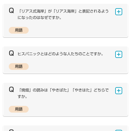
「黒海」は、形は湖のようですが、ボスポラス海峡を通じ
海上では生物資源保存に関する協力義務を負ったうえで漁
らえ方によって異なります。そのため、1950年代に宇
て地中海とつながっていて、両者の水質もほとんど違いが
獲の自由が認められており、「四国海盆海域」とよばれる
「リアス式海岸」が「リアス海岸」と表記されるよう
宙開発が始まったときに国際航空連盟という民間団体が、
ないので、「海」と考えられています。一方、島根県の
この海域で、外国船が漁業を行うことができます。外国船
になったのはなぜですか。
地上から100kmを宇宙空間と大気圏の境界線と定義しま
「中海」は、砂州の切れ目を通じて海とつながっています
がこの海域に行くためには、日本の排他的経済水域を通過
した。 これはロケットや人工衛星が地球大気圏を脱出す
が、この切れ目は細いうえ、中海の水はほぼ淡水に近いた
しなければなりませんが、「国連海洋法条約」によると、
用語
るための軌道速度（宇宙速度）を計算する際に、高度10
「リアス（rias）」とは、スペイン語で入り江を意味す
め、「湖」として扱われます。 また、「海」と「湖」
排他的経済水域において認められる沿岸国の主権的権利を
0kmが基準として用いられたとのことです。この境界線
る「リア（ria）」の複数形です。スペイン北西部のガリ
は、地形的な区分ではなく、法的な根拠で区分される場合
侵害しない限り、外国船は排他的経済水域を自由に航行で
は「カーマンライン」とよばれ、現在に至るまで大気圏と
シア地方には入り江が多く見られ、「リアスバハス海岸」
もあります。カスピ海は1998年に国際海洋法条約（カ
きます。そのため、沖大東島と沖ノ鳥島の聞の日本の排他
宇宙空間との境界線の定義として、様々な分野で活用され
とよばれています。この「リアス」を由来として、山地や
スピ海の法的地位に関する条約）で「海」として認定さ
ヒスパニックとはどのような人たちのことですか。
的経済水域内や、国際海峡である大隅海峡などを通過して
ています。 結論として、領空の高さについても「カーマ
丘陵の谷に海水が浸入してできた入り江が顕著に連なって
れ、沿岸国は12海里の設定や排他的経済水域の権利を得
飛び地の公海上に行き、漁業を行っている外国船もあるよ
ンライン」が慣習的に用いられ、領土・領海の上空で宇宙
みられる海岸地形のことを、「rias coast」（英語）と
ることになりました。「湖」と認定された場合には、湖底
用語
うです。
アメリカ合衆国の『2010年国勢調査』の解説を簡単
空間に至るまでの大気圏、つまり高度100kmまでの空間
いうようになりました。この和訳として「リアス式海岸」
の石油資源は沿岸国の共有資源として扱われることになる
にまとめますと、ヒスパニックとは「ラテンアメリカ出身
が領空であるとされています。
という表記が昭和30年代以降使用され、定着してきまし
ため、石油資源をめぐる沿岸国の争いが生じる可能性もあ
のスペイン語を話す人々」です。国勢調査では、ヒスパニ
た。しかし、「リアス」そのものが入り江の地形を表す語
りました。
ックは民族として分類されており、「ヨーロッパ系」「ア
「焼畑」の読みは「やきばた」「やきはた」どちらで
であるので、あえて「式」を入れる必要はなく、地理学・
フリカ系」「ネイティブアメリカン」など人種に関する調
すか。
地形学の学術用語としては「リアス海岸」という表記がよ
査項目とは別に、「ヒスパニック／ラテンアメリカ系か」
り適切であるとされるようになりました。 地図帳・教科
を尋ねる調査項目が設けられています。つまり、ヒスパニ
用語
書でも、長らく「リアス式海岸」と表記していましたが、
森林や草原を焼きはらい、その灰を肥料として作物を栽
ックは人種ではないため、ヨーロッパ系のヒスパニックも
こうした近年の学界等の動向をふまえ、平成20年度用の
培する農業を「焼畑農業」といいます。その「焼畑」を、
いれば、アフリカ系のヒスパニックもいるわけです。国勢
ものから「リアス海岸」に表記を変更しました。
「やきばた」と読む場合と「やきはた」と読む場合があり
調査は自己申告によるものですので、ヒスパニックである