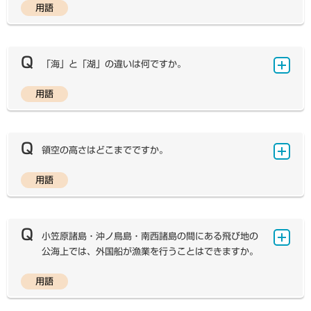
は、17世紀末からパリ天文台を通過する子午線（パリ子
様々な種類があり、扇状地・三角州・台地なども平野に含
用語
ます。 外国の島名については、かつて文部省が作成した
海洋法に関する国際連合条約によると「島とは、自然に
午線）を本初子午線とする経度（パリ経度）が用いられて
まれます。 「平地」とは正式な学術用語ではなく、単に
『学術用語集 地理学編』では、英語で諸島は「Island
形成された陸地であって、水に囲まれ、満潮時においても
おり、国際子午線会議でもパリ子午線を国際的な本初子午
平坦な地表面をもつ地形のことを指すときに用いられるこ
s」、群島は「Archipelago」と定義づけされています。
水面上にあるものをいう」と規定されています。一方の大
線とするよう主張しました。結局イギリスの主張が採択さ
とが多いようです。つまり、平野や台地、盆地など、周囲
しかしながら、日本語での呼び名はこの欧文表記に合致し
陸は明確な定義はなく、慣例でオーストラリア以上に大き
れましたが、フランス国内では20世紀初頭までパリ子午
「海」と「湖」の違いは何ですか。
と比較して相対的に比高（高低差）の少ない地形が平地に
ないこともあり、弊社の場合、内外のさまざまな地図や資
な面積をもつ陸地を「大陸」と呼んでいます。メルカトル
線を基準とする経度が用いられました。現在でも、フラン
分類されるといえます。 一方「低地」とは、周辺部に対
料、文献などの調査に加え、地域の専門家のご意見もふま
図法などで描かれた地図を見ると、「大陸」であるオース
スの一部の地図ではパリ経度が採用されているようです。
用語
して相対的に高度の低い土地を指します。例えば、東京都
海か湖か、その名前からは区別がつきにくい場合があり
え、呼び方を定めています。例えば、インドネシアのスマ
トラリアよりも、世界最大の「島」であるグリーンランド
いずれにせよ、当時の世界を制していたイギリスが、自
東部の低地（いわゆるゼロメートル地帯周辺）は、西部の
ます。例えば、カスピ海やアラル海は「海」という名前が
トラ島からスラウェシ島に至る島々は、イギリスの地図帳
のほうが大きく見えますが、実際のオーストラリア大陸は
らの国を中心に世界の位置づけを決めていた象徴的な遺産
武蔵野や東部の下総台地よりも相対的に高度が低い土地な
ついていても、陸によって海とさえぎられているため、地
『TIMES ATLAS』で「Greater Sunda Islands」と表
グリーンランドの約3.5倍の面積があります。つまり、大
といえます。
ので、低地ということが多いようです。しかし、平地と同
形的には「湖」として扱われています。これらの湖は、海
記されています。しかし、列状に連なる島々ですので、地
領空の高さはどこまでですか。
陸は面積が大きい順に、ユーラシア大陸、アフリカ大陸、
じく厳密な定義があるわけではなく、盆地を含めた高度2
のように広く（カスピ海の面積は37.4万㎢で、日本の国
図帳では「大スンダ諸島」ではなく「大スンダ列島」と表
北アメリカ大陸、南アメリカ大陸、南極大陸、オーストラ
00m以下の土地を表す場合、河川沿いの大規模な低い土
土面積37.8万㎢に匹敵します）、そのうえ湖水の塩分濃
記しています。このように、英語表記のみにとらわれず、
用語
リア大陸の六つであり、オーストラリア大陸よりも小さい
領空の高さを知るためには、宇宙空間との関係をふまえ
地を表す場合、平地や台地に対する用語として用いられる
度が高いので「海」という名前がつけられたというのが通
これまでの慣用と地形的特色から諸資料をもとに日本語表
陸地を「島」として取り扱う、ということです。
る必要があります。1967年に発効した「宇宙条約」で
場合など、文脈によって意味合いが変わることもありま
説です。 海と湖の区別は、それが海とつながっている
記を決めています。 『TIMES ATLAS』の島の表現に
は、宇宙空間の領有が禁止されています。よって、地表
す。 このように、地形用語は似通った語が多く、ま
か、陸によって切り離されているかで決まります。海から
は、「Islands」「Archipelago」双方を使用していて、
（領海上は水面）から宇宙空間に至るまでの空間が領空と
た形成要因などもそれぞれ複雑です。
小笠原諸島・沖ノ鳥島・南西諸島の間にある飛び地の
完全に切り離されている場合は、海のように面積が広く塩
固有名詞のみで表記している場合もあります。最近は現地
なります。 では、宇宙空間はどこから始まるのでしょう
公海上では、外国船が漁業を行うことはできますか。
分濃度が高くても「湖」になります。さらに、それが川や
の呼び名をアルファベットで表すようになり、例えば、日
か。実は、宇宙空間を定義することは領空の上限を定義す
水道のように小さな水路で海とつながっている場合でも、
本の南西諸島は「Nansei Shoto（Ryukyu Islands）」
ることになるため、各国の利害関係から明文化された国際
用語
両者の間で水の交流が少なく、両者の水質にかなりの違い
と表記されています。
沖ノ鳥島の北にある飛び地の公海上では、外国船が漁業
条約は存在しません。一般的には「地球の大気圏の外側が
がみられるときには、これも「湖」とされます。たとえば
を行うことができます。「国連海洋法条約」によると、公
宇宙空間」とされますが、どこまでを大気圏とするかもと