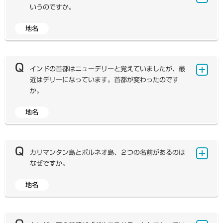
ていません。とはいえ、国語審議会『中国地名・人名の書
いうのですか。
人口の8割を占めていることなどが考えられます。実際ロ
き方の表』（1949年）、文部省『地名の呼び方と書き
シアでは、スラブ語派のロシア語が公用語として話され、
方＜社会科手びき書＞』（1959年）では、「中国・朝
地名
ロシア正教が広く信仰されるなど、ヨーロッパの文化が広
アメリカ合衆国では独立後、ポトマック川付近に首都を
鮮の地名は、現代の中国標準音でかな書きにする」と記さ
く浸透しています。そのため、弊社の教科書・教材の統計
建設することになりました。1790年7月16日に100平
れています。また、教科書研究センター『新 地名表記の
資料では、国連の地域区分に基づき、ロシアをヨーロッパ
方マイル（約259㎢）の正方形の首都区域が創設され、
手引き』（1994年）では、「外国の地名は、なるべく
の一国として扱っています。
その区域の名前はクリストファー・コロンブスにちなんで
インドの首都はニューデリーと覚えていましたが、最
その国・地域なりの呼び方によって書く。」「中国・朝鮮
「コロンビア特別領」とされました。また、その中に首都
近はデリーになっています。首都が変わったのです
の地名は片仮名で書く。ただし、慣用として広く使用され
として置く都市の名前は、初代大統領ジョージ・ワシント
か。
ているもの、その他必要のあるものについては、漢字を付
ンにちなんで「ワシントン市」とされ、コロンビア特別領
記する。」となっています。特に、『新 地名表記の手引
内の独立した地方自治体でした。しかし1871年、首都
地名
き』は地図帳・教科書における地名表記のよりどころとな
インドの首都については、かつてニューデリーと記載し
区域全体を単一の地方自治体として統括させるため、コロ
っており、弊社も本書を参考にしたうえで、現地語に近い
た時期がありますが、外務省所管の財団法人「世界の動き
ンビア特別領とワシントン市が統合されて「コロンビア特
読みを研究し、表記を決定しています。ただし、中国にお
社」から発行されていた『世界の国一覧表』に合わせデリ
別区（District of Columbia）」が成立しました。コロ
ける漢字表記は日本人にとってなじみのあるものですの
ーに変更した経緯があります。そもそもインドの首都をニ
カリマンタン島とボルネオ島、２つの名前があるのは
ンビア特別区はどの州にも属さず、連邦政府の直轄地とな
で、主要な地名についてはカタカナの後に（ ）書きで漢
ューデリーと記載することに対しては専門家の間でも疑問
なぜですか。
っています。 現在でもアメリカ合衆国の首都は、法律上
字を併記しています。 ちなみに、中国の首都の「北京」
視されてきました。連邦管轄地であるデリーは、行政単位
正式には「コロンビア特別区」です。しかし、上記のよう
は、現在の中国語（普通話）では「ベイジン」が近い読み
としてオールドデリー、ニューデリー、デリーカントメン
地名
な経緯から、この都市のことを「ワシントンD.C.」ある
世界の島で第3位の面積（73.7万㎢）を擁するカリマ
となりますが、中国南方の発音で江戸時代から用いられて
ト（軍管区）の３区域に分かれていますが、ニューデリー
いは単に「D.C.」とよぶことが多いようです。そのた
ンタン（ボルネオ）島は、北部をマレーシア（サバ州・サ
いる「ペキン」という読みが日本では定着しています。外
に首都機能が集中しているために、かつてニューデリーを
め、弊社の教科書・教材では、アメリカ合衆国の首都を
ラワク州）とブルネイ、南部を東・西・南・中カリマンタ
務省でも「ペキン」を用いていますので、地図帳・教科書
首都としてきました。しかし都市の体をなさない政府機関
「ワシントンD.C.」と表記しています。ちなみに、アメ
ンの4州で構成されるインドネシアが領有しています。