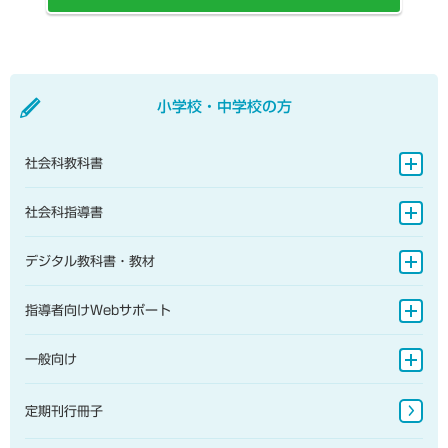
置かれている）（政府官庁が存在するなど、事実上の首都
史的な経緯があるようです。 「近畿」とは「畿内とその
国領の部分は州名の「サバ」「サラワク」と呼称すること
り、区長が選挙で選ばれたり、区教育委員会・区立小中学
機能を有し、経済面でも中心となっているのはダルエスサ
周辺地域」という意味であるとされており、三重県も京都
が普通で、インドネシアほど島名にこだわっていません。
校があったりと、市町村の機能の一部をもっています。そ
ラーム）”）
や奈良に都があった際の圏内だったようです。実際、三重
そのため、弊社の教科書・教材では「カリマンタン」を優
のため、東京23区は「特別区」とよばれています。一
③各教科書発行者の間で表記の不統一があると、学習現場
県では関西弁に含まれる方言が使われているなど、生活・
先し、「ボルネオ」は別称として併記して扱っています。
方、東京市がもっていた市町村としての主要な権限（上下
での混乱が生じる恐れがあることから、国名・首都名に関
文化的な面で近畿地方と深い関係があります。そのため、
小学校・中学校の方
水道の設置管理、消防等に関する権限など）は東京都がも
しては、教科書発行者間で協議し、同一の名称を掲載する
三重県は7地方区分では近畿地方に含まれます。 一方
つことになりました。また、東京都知事は「東京都の知
ようにしているため。（その中でタンザニアの首都名につ
で、三重県は北部を中心に、中部地方との結びつきも深い
事」であると同時に「東京23区全体の市長」としての権
いてはダルエスサラームで統一する見解となっていま
社会科教科書
県です。例えば、四日市市など伊勢湾沿いに発達した工業
限ももっています。こうした理由から、新宿区をはじめと
す。））
地域は、愛知県の名古屋市を中心とする中京工業地帯に含
する東京23区は、各区が単独で市町村と同格にはなりま
地図帳
まれますし、三重県内から名古屋市に通勤・通学する人も
社会科指導書
せん。 このような経緯や背景もふまえて地図帳では、国
少なくありません。そのため、三重県を「中部地方」とし
土地理院の地形図（1/20万）なども参考に東京23区を
地理的分野
てとらえることもあるようであり、三重県を中部地方の管
地図帳
デジタル教科書・教材
ひとまとまりとしてとらえ、慣習的に用いられている「東
轄とする国の出先機関もあります（例：国土交通省中部地
京」の名称で記載するようにしています。参考までに、国
歴史的分野
地理的分野
方整備局は、三重・岐阜・静岡・愛知・長野県南部の５県
小学校
連が『世界人口年鑑』などで公表する「世界の都市人口」
指導者向けWebサポート
を管轄）。また、三重県を愛知県・岐阜県・静岡県と合わ
公民的分野
の統計でも、東京23区を「東京」という都市として扱っ
歴史的分野
せて「東海地域」として扱うことも多くなっています。
中学校
ています。
指導書Webサポート
一般向け
公民的分野
地図帳・一般書籍
定期刊行冊子
図書館書籍・児童書