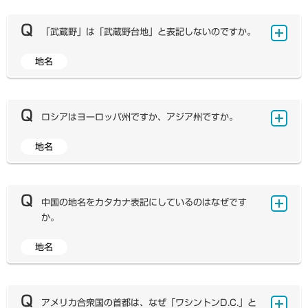
で、直近の「国勢調査」の人口を基準として、住民基本台
線を引き、その間の陸地は白地にしています。
ました。 川の長さとは、一言でいうと「河口から源流ま
帳や外国人登録、戸籍などから、その後の人口増減を毎月
での距離」のことです。もちろん一つの川にはいくつもの
「武蔵野」は「武蔵野台地」と表記しないのですか。
1日現在で算出したものです。推計人口の経年変化を追う
源流があるので、河口から最も遠い源流までの距離を測
場合は、国勢調査が実施される年の10月1日の人口を用
り、その川の長さとしています。日本の川の源流はほぼ正
地名
いることが多いようです。 地図帳・教科書で日本の人口
かつての地図帳では、「武蔵野台地」「牧ノ原台地」な
確に調査されているため、川の長さが大きく変わるという
を取り上げる際は、前者の『住民基本台帳人口要覧』を出
どの表記を用いていました。しかし、昭和59年度版の地
ことはほとんどありません。しかし、アマゾン川はアンデ
典としています。その理由としては、地図帳・教科書では
図帳から「『原・野』は、その文字自体が台地状の地形と
ス山脈の奥深くから流れ出し、人跡未踏の熱帯雨林を数千
日本全体の人口だけでなく、都道府県・市町村ごとの人口
いう意味をもっているため、語尾に『台地』をつけない」
ロシアはヨーロッパ州ですか、アジア州ですか。
kmも流れているので、どこが河口から最も遠い源流なの
を毎年出す必要があるため、住民票の登録によって確定値
という国土地理院の見解に統一して表記することになりま
かを調査するのは容易なことではありません。そのため、
として毎年出される統計を出典としています。 そのた
した。 この際「台地」という語が削除された自然地名
地名
調査が進んで河口からさらに遠い源流が新しく発見される
ユーラシア大陸は、ウラル山脈を境にしてヨーロッパ州
め、国勢調査及び推計人口を毎年の人口として用いている
は、「武蔵野」「牧ノ原」「三本木原」「那須野原」「相
たびに、川の長さが更新されています。アマゾン川の長さ
とアジア州に分けられます。ロシアはウラル山脈をはさん
統計書は、同じ年の人口の数値が地図帳・教科書と異なる
模原」「磐田原」「三方原」「笠野原」の計８か所です。
については今でも議論が続いており、7000km近い長さ
で東西に広がっていますので、ロシアの領土はヨーロッパ
場合があります。
であるとの説もあります。新しい源流が発見されて、現在
州とアジア州にまたがっている、ということになります。
中国の地名をカタカナ表記にしているのはなぜです
世界最長のナイル川の長さをいずれ追い越すのではないか
ロシアのヨーロッパ州に属する地域をヨーロッパロシア、
か。
ともいわれています。
アジア州に属する地域をシベリア、極東ロシアとして区分
することもあります。 とはいえ、国連の地域区分による
地名
文部科学省「義務教育諸学校教科用図書検定基準 別
と、一つの国家としてのロシアはヨーロッパに分類されて
表」では、外国地名について「地名・人物（3）外国の地
います。その理由としては、政治の中心である首都モスク
名及び人名の表記については、慣用を尊重すること。」と
ワがヨーロッパロシアにあることが挙げられます。また、
だけ記されており、具体的な表記の基準については記され
アメリカ合衆国の首都は、なぜ「ワシントンD.C.」と
おもにヨーロッパロシアに住むスラブ系白人のロシア人が