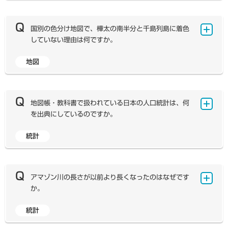
の標高は日本で最も高い1345mです。野辺山駅の周辺は
にかかわる絵記号を地図中に掲載しています。この絵記号
分野では、関東地方の学習をする上で、東京大都市圏のよ
広大な野菜の畑が広がっていますが、標高1400mを超え
を掲載する基準を決めるにあたり、まず統計を第一のより
うすを知ることは欠かせません。地図帳の土地利用（市街
ると畑は少なくなり、1500m付近まで上がると野菜はほ
どころとしています。例えば、桃の絵記号については、ま
国別の色分け地図で、樺太の南半分と千島列島に着色
地）を確認することで、東京都の市街地が周辺の県まで連
とんど作られなくなります。 このように、小・中学校地
ず農林水産省『農林業センサス』で県別の収穫量を調査
していない理由は何ですか。
続していること、東海道本線・中央本線・東北本線・高崎
図帳では、人々のくらしや産業を読み取れるように表現方
し、生産上位の県をリストアップします。さらに、農林水
線などの鉄道路線に沿って広がっていることなどを読み取
法を工夫しています。なお、高等学校地図帳の日本地図で
産省『作物統計調査』などでその県の中で特に生産がさか
地図
ることができます。 このほかにも、川に沿って水田が分
南樺太や千島列島は、一度は日本の領土となった地域で
は、100m、200m、600m、1000m、1600m、2
んな市町村をさらに詳しく調査し、その位置に絵記号を置
布しているようすや、山梨県の甲府盆地の周縁斜面に桃や
すが、第二次世界大戦後に日本が放棄しソビエト連邦の施
000m、3000mの等高線を設定し、高校生の地理学習
くようにしています。 しかし、統計数値だけで一律に掲
ぶどうなどの果樹園が分布しているようす、静岡県の茶畑
政権下におかれ、その後ロシア連邦に引き継がれて現在に
にふさわしい精度で地形の起伏を読み取ることができるよ
載するかどうかを判断してしまうと、地域の産業を正確に
や北海道の牧草地の分布のようすなど、土地利用表現は、
至っています。しかしながら、日本政府の見解では、ソビ
うに工夫しています。
地図帳・教科書で扱われている日本の人口統計は、何
反映できないことがあります。例えば、岡山県の清水白桃
絵記号と合わせて地域の実態をとらえるのに役立つ表現で
エト連邦はサンフランシスコ平和条約に調印しておらず、
を出典にしているのですか。
は比較的少数生産ながら、全国的にも高い知名度・ブラン
あると考えています。こうした理由から、小・中学校の地
さらに現在まで日本とロシア連邦でその領有についての話
ド力をほこっており、岡山県の特産品となっています。そ
図帳では土地利用表現を採用しています。
し合いが十分にもたれていないとの理由から、帰属未確定
統計
のことをふまえ、岡山県の桃の生産量は掲載基準を満たし
日本の人口統計は大きく分けて、「住民基本台帳人口」
地であるとしています。 このような日本政府の見解をふ
ませんが、倉敷市玉島付近に桃の絵記号を掲載していま
と「推計人口」の2種類があります。 「住民基本台帳人
まえ、1969年に当時の文部省から北方領土、千島列
す。 このように、弊社では様々な資料を調査し、一つ一
口」は、各市町村にある住民基本台帳への届け出によって
島、南樺太の取り扱いに関する通達がありました。これを
つを丁寧に吟味したうえで、地域の最新の実情が見えるよ
記録されている住民の数であり、毎月末日現在で算出され
アマゾン川の長さが以前より長くなったのはなぜです
受け、1971年度発行の教科書・地図帳から北方領土は
う絵記号を掲載しています。
ています。さらに、1月1日現在（平成25年までは3月3
か。
日本の領土として、千島列島と南樺太は帰属未定地として
1日現在）の住民基本台帳人口が、『住民基本台帳人口要
明確に表記するようになりました。具体的には、①宗谷海
覧』（国土地理協会）に集計されて、毎年刊行されていま
統計
峡上、②樺太の北緯50度上、③シュムシュ島とカムチャ
アマゾン川の長さは、最新の統計では6516kmとなっ
す。一方「推計人口」は、総務省統計局が発表するもの
ツカ半島の間、④択捉島とウルップ島の間の４か所に国境
ていますが、かつては6300kmとされていたこともあり