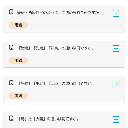
や都市の高さは、東京湾の平均海面を基準として測定され
に等分した経緯線を決めたことが起源と言われています。
るため、「標高」になりますが、一部の離島では周辺の海
彼はこの経緯線網を平面に投影する、「投影法」（単円錐
東経・西経はどのようにして決められたのですか。
面からの高さを参考にしているため、これらの地域での高
図法）を初めて考案し、経度0度から東経180度、南緯2
さは厳密には「海抜」になります。しかし、前述の通り両
0度から北緯70度までの半球図を作成しました。これが
用語
者は同じものとして使われているので、どちらを使用して
東経と西経を分けた理由について、正確なところは分か
近代地図の基礎となったと言われています。 1度＝60
も間違いではありません。 なお、日本水準原点は、19
っていません。ただし、一般的に次のようなことがいわれ
分である60進法の成立は、『地図を作った人びと』（ウ
23年までは24.5000mとされてきましたが、関東大震
ています。 かつてはそれぞれの国が緯度・経度について
ィルフォードほか著、河出書房新社、2001年）による
災による地盤沈下で24.4140mになり、長らくその数値
独自の表現方法をとっていました。しかし、国際交流がさ
「諸島」「列島」「群島」の違いは何ですか。
と、約5000年前のバビロニア人にまでさかのぼり、彼
が使用されてきました。ところが、2011年3月11日の
かんになると、各国の表現がバラバラであることが大変不
らが、「円を360度」、「1年は360日」と定義したこ
東北地方太平洋沖地震（東日本大震災）によって24mm
便になってきたため、どれかの方法に合わせることになり
用語
とに由来しているとしています。また、彼らは月と太陽の
これらの区別には明確な基準はありませんが、「諸島」
沈下し、新しく24.3900mと改められた経緯がありま
ました（1884年「国際子午線会議」）。当時はイギリ
動きから60進法を考え出し、すべての計算の基礎として
は2つ以上の島の集団、「列島」は多くの島が列をなして
す。
スが強大な力をもっていたため、イギリスが提唱した「イ
いたようで、これが古代ギリシャの学問に受け継がれ、地
連なっているもの、「群島」はまとまりをもって群がって
ギリスのグリニッジを通る経線を『本初子午線』とする」
図の考えの中に確立していったものと述べられています。
いる島々、とそれぞれの言葉の意味に即して名前が付けら
「平野」「平地」「低地」の違いは何ですか。
ことに各国が同意し、イギリスが採用していた方法に統一
れているようです。日本の島名は国土地理院と海上保安庁
することになったといわれています。イギリスが採用して
の海洋情報部（2002年までは水路部）が協議して決定
用語
いた方法とは、本初子午線を境に東へ180°、西へ18
「平野」とはその名の通り、山地などに対して広く平ら
していますが、長年使われてきた慣用によるものが多いよ
0°に分ける方法、つまり「東経」と「西経」でした。こ
な地形のことで、地形学上の学術用語です。平野には、長
うです。ただし、このように明確な基準がないため、名称
のように決められたのは、数が多いより少ない方が使いや
い間の侵食や風化作用により地表が平坦になったものと、
の変更も起こります。例えば、平成20年の国土地理院の
すく、東と西をつけることで方向が分かるので便利である
河川や海水の堆積作用により形成されたものとがあり、日
「島」と「大陸」の違いは何ですか。
発表で、北方領土の「歯舞諸島」は「歯舞群島」に変更に
ことによるといわれています。 ちなみに、フランスで
本にある平野は後者となります。平野を細かく見ていくと
なり、地図帳・教科書でもこれに合わせ表記を変更してい