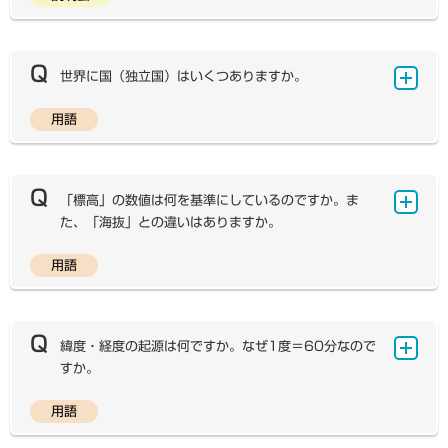
お問い合わせフォーム
へのご記入をお願いいたします。
お名前と学校名、E-mailアドレスに加え、「お問い合わせ
内容」に、説明会の内容（科目、教科書名等）、時間、会
場設備、人数等をご入力いただいた上でお問い合わせくだ
世界に国（独立国）はいくつありますか。
さい。弊社社員を講師として派遣いたします。
用語
外務省ホームページ「国・地域」によると、日本政府が
承認している国家は195か国であり、これに日本を加え
た196か国が、日本政府が公式に用いる世界の国の数で
す。さらに、朝鮮民主主義人民共和国（北朝鮮）は日本政
「標高」の数値は何を基準にしているのですか。ま
府が国家承認していませんが、国際連合加盟国であること
た、「海抜」との違いはありますか。
などもふまえ、検定教科書では世界の国の数に含められて
います。よって、世界の国は2022年4月現在、合計19
用語
「標高」とは、基準面から測定したある地点までの垂直
7か国となります。地図帳・教科書でも、同じく197か
距離のことです。日本では東京湾の平均海面を基準面とし
国を世界の国の数としています。
た高さを標高としています。実際の測定には、東京の永田
町にある憲政記念館構内に設けられた日本水準原点の高度
緯度・経度の起源は何ですか。なぜ1度＝60分なので
を24.3900mとして、これを用いて高さを求めていま
すか。
す。一方「海抜」は、近くの海の平均海面からの高さを意
味します。そのため、標高と海抜は正確には若干異なりま
用語
紀元150年頃にプトレマイオスが世界地図上の位置を
すが、今では同じものとして使われています。 一般に山
決定するため、適当な間隔ではなく地球の円周を360度