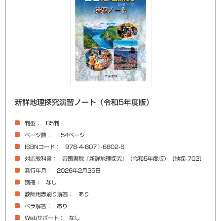
新詳地理探究演習ノート（令和5年度版）
判型
B5判
ページ数
154ページ
ISBNコード
978-4-8071-6802-6
対応教科書
帝国書院『新詳地理探究』（令和5年度版）〔地探-702〕
発行年月
2026年2月25日
別冊
なし
教師用赤刷り解答
あり
ペラ解答
あり
Webサポート
なし