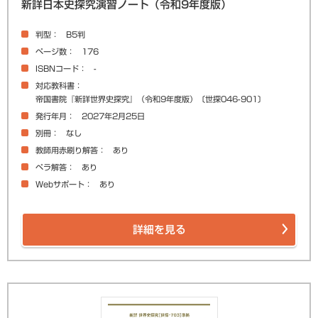
新詳日本史探究演習ノート（令和9年度版）
判型
B5判
ページ数
176
ISBNコード
-
対応教科書
帝国書院『新詳世界史探究』（令和9年度版）〔世探046-901〕
発行年月
2027年2月25日
別冊
なし
教師用赤刷り解答
あり
ペラ解答
あり
Webサポート
あり
詳細を見る