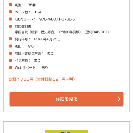
判型
B5判
ページ数
154
ISBNコード
978-4-8071-6768-5
対応教科書
帝国書院『明解 歴史総合』（令和8年度版）〔歴総046-901〕
発行年月
2026年2月25日
別冊
なし
教師用赤刷り解答
あり
ペラ解答
あり
Webサポート
あり
定価：760円（本体価格691円＋税）
詳細を見る