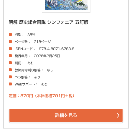
明解 歴史総合図説 シンフォニア 五訂版
判型
AB判
ページ数
218ページ
ISBNコード
978-4-8071-6783-8
発行年月
2026年2月25日
別冊
あり
教師用赤刷り解答
なし
ペラ解答
あり
Webサポート
あり
定価：870円（本体価格791円＋税）
詳細を見る