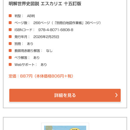
明解世界史図説 エスカリエ 十五訂版
判型
AB判
ページ数
266ページ（「別冊白地図作業帳」36ページ）
ISBNコード
978-4-8071-6808-8
発行年月
2026年2月25日
別冊
あり
教師用赤刷り解答
なし
ペラ解答
あり
Webサポート
あり
定価：887円（本体価格806円＋税）
詳細を見る