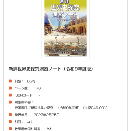
新詳世界史探究演習ノート（令和9年度版）
判型
B5判
ページ数
176
ISBNコード
-
対応教科書
帝国書院『新詳世界史探究』（令和9年度版）〔世探046-901〕
発行年月
2027年2月25日
別冊
なし
教師用赤刷り解答
あり