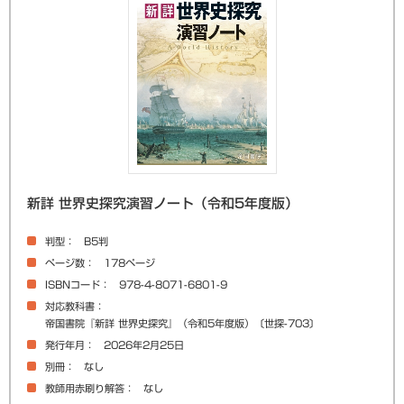
新詳 世界史探究演習ノート（令和5年度版）
判型
B5判
ページ数
178ページ
ISBNコード
978-4-8071-6801-9
対応教科書
帝国書院『新詳 世界史探究』（令和5年度版）〔世探-703〕
発行年月
2026年2月25日
別冊
なし
教師用赤刷り解答
なし