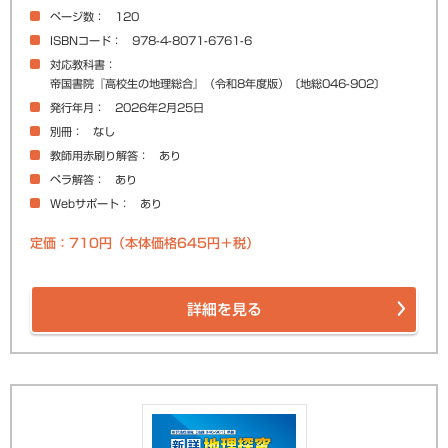
ページ数
120
ISBNコード
978-4-8071-6761-6
対応教科書
帝国書院『高校生の地理総合』（令和8年度版）〔地総046-902〕
発行年月
2026年2月25日
別冊
なし
教師用赤刷り解答
あり
ペラ解答
あり
Webサポート
あり
定価：710円（本体価格645円＋税）
詳細を見る