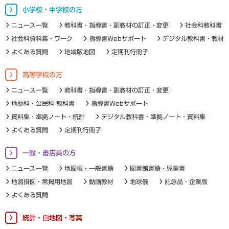
小学校・中学校の方
ニュース一覧
教科書・指導書・副教材の訂正・変更
社会科教科書
社会科資料集・ワーク
指導書Webサポート
デジタル教科書・教材
よくある質問
地域版地図
定期刊行冊子
高等学校の方
ニュース一覧
教科書・指導書・副教材の訂正・変更
地歴科・公民科 教科書
指導書Webサポート
資料集・準拠ノート・統計
デジタル教科書・準拠ノート・資料集
よくある質問
定期刊行冊子
一般・書店員の方
ニュース一覧
地図帳・一般書籍
図書館書籍・児童書
地図掛図・常掲用地図
動画教材
地球儀
記念品・企業版
よくある質問
統計・白地図・写真