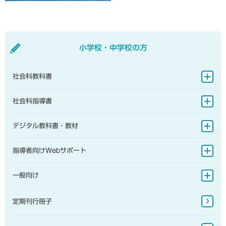
小学校・中学校の方
社会科教科書
地図帳
社会科指導書
地理的分野
地図帳
デジタル教科書・教材
歴史的分野
地理的分野
小学校
指導者向けWebサポート
公民的分野
歴史的分野
中学校
指導書Webサポート
一般向け
公民的分野
地図帳・一般書籍
定期刊行冊子
図書館書籍・児童書