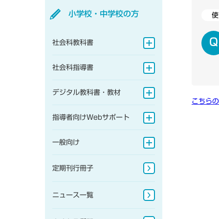
小学校・中学校の方
使
一般向け
定期刊行冊子
社会科教科書
よくある質問
ニュース一覧
地図帳
社会科指導書
研究会情報
地理的分野
地図帳
デジタル教科書・教材
こちらの
歴史的分野
地理的分野
小学校
指導者向けWebサポート
公民的分野
歴史的分野
中学校
指導書Webサポート
一般向け
公民的分野
地図帳・一般書籍
定期刊行冊子
図書館書籍・児童書
ニュース一覧
地図掛図・常掲用地図