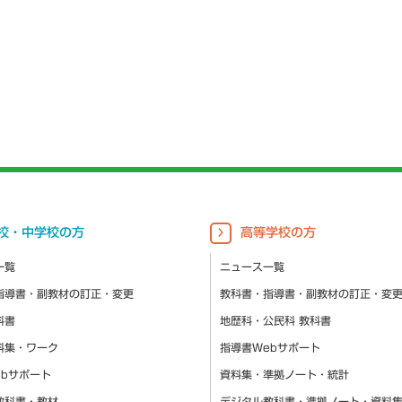
校・中学校の方
高等学校の方
一覧
ニュース一覧
指導書・副教材の訂正・変更
教科書・指導書・副教材の訂正・変
科書
地歴科・公民科 教科書
料集・ワーク
指導書Webサポート
ebサポート
資料集・準拠ノート・統計
教科書・教材
デジタル教科書・準拠ノート・資料