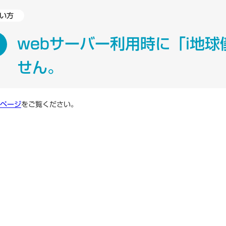
い方
ニュース一覧
一般向け
webサーバー利用時に「i地
研究会情報
よくある質問
せん。
ページ
をご覧ください。