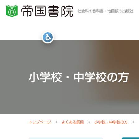
社会科の教科書・地図帳の出版社
小学校・中学校の方
高等学校の方
一般・書店員の方
統計・白地図・写真
社会科教科書
地歴科・公民科 教科書
地図帳・一般書籍
図書館
小学校・中学校の方
社会科資料集・ワーク
資料集・準拠ノート・統計
地球儀
地図帳
指導書Webサポート
指導書Webサポート
トップページ
よくある質問
小学校・中学校の方
定期刊行冊子
教科書準拠ノートWebサポート