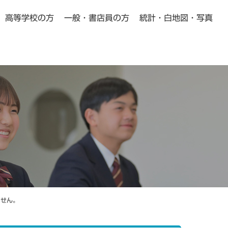
高等学校の方
一般・書店員の方
統計・白地図・写真
小学校・中学校の方向け
高等学校の方向け
Pick Up
Pick Up
動画教材
よくある質問
ません。