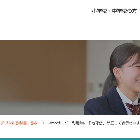
小学校・中学校の方
書籍・児童書
社会科指導書
地歴科・公民科 指導書
地図掛図・常掲用地図
の記念品
デジタル教科書・教材
デジタル教科書・準拠ノート・資料集
ニュース一覧
教科書・指導書・副教材の訂正・更新
資料集Webサポート
デジタル教科書・教材
webサーバー利用時に「i地球儀」が正しく表示され
地域学習マップ
教科書・指導書・副教材の訂正・更新