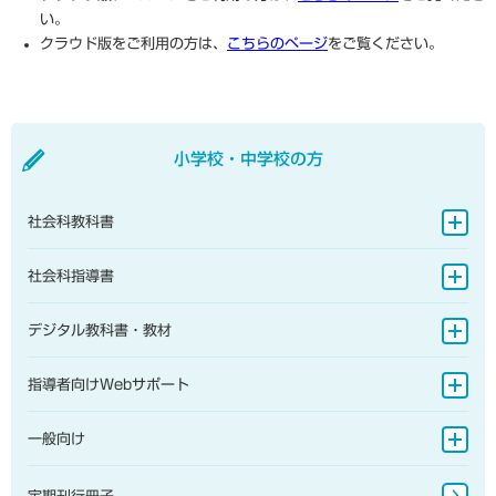
い。
クラウド版をご利用の方は、
こちらのページ
をご覧ください。
小学校・中学校の方
社会科教科書
地図帳
社会科指導書
地理的分野
地図帳
デジタル教科書・教材
歴史的分野
地理的分野
小学校
指導者向けWebサポート
公民的分野
歴史的分野
中学校
指導書Webサポート
一般向け
公民的分野
地図帳・一般書籍