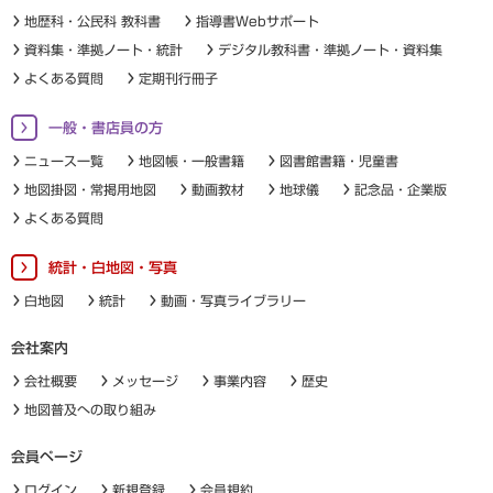
地歴科・公民科 教科書
指導書Webサポート
資料集・準拠ノート・統計
デジタル教科書・準拠ノート・資料集
よくある質問
定期刊行冊子
一般・書店員の方
ニュース一覧
地図帳・一般書籍
図書館書籍・児童書
地図掛図・常掲用地図
動画教材
地球儀
記念品・企業版
よくある質問
統計・白地図・写真
白地図
統計
動画・写真ライブラリー
会社案内
会社概要
メッセージ
事業内容
歴史
地図普及への取り組み
会員ページ
ログイン
新規登録
会員規約