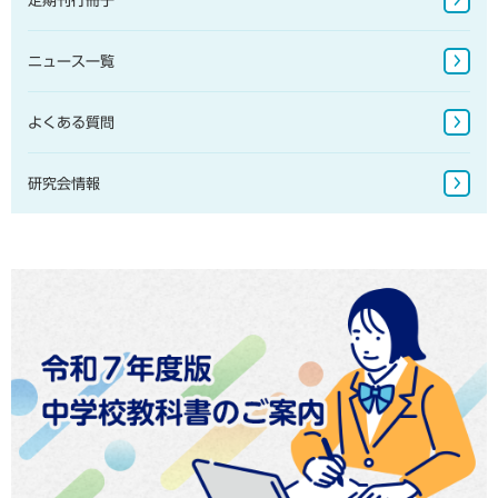
定期刊行冊子
図書館書籍・児童書
ニュース一覧
地図掛図・常掲用地図
地球儀
よくある質問
研究会情報