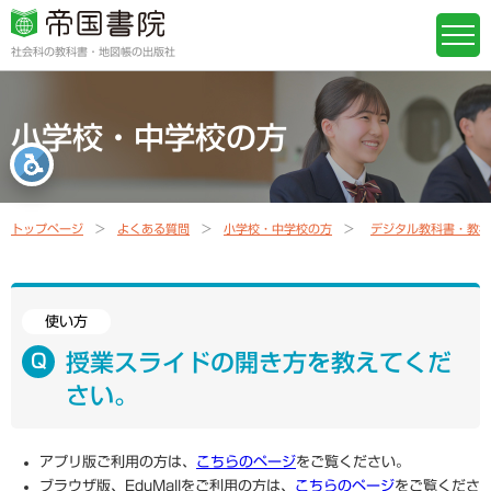
社会科の教科書・地図帳の出版社
小学校・中学校の方
トップページ
よくある質問
小学校・中学校の方
デジタル教科書・教材
使い方
授業スライドの開き方を教えてくだ
さい。
アプリ版ご利用の方は、
こちらのページ
をご覧ください。
ブラウザ版、EduMallをご利用の方は、
こちらのページ
をご覧くださ