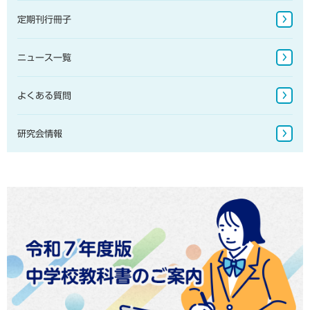
地図帳・一般書籍
定期刊行冊子
図書館書籍・児童書
ニュース一覧
地図掛図・常掲用地図
地球儀
よくある質問
研究会情報