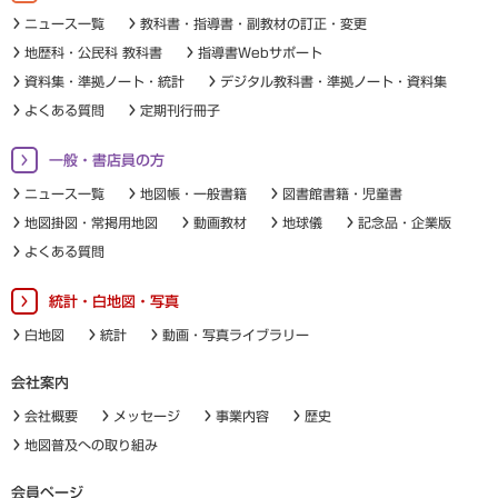
ニュース一覧
教科書・指導書・副教材の訂正・変更
地歴科・公民科 教科書
指導書Webサポート
資料集・準拠ノート・統計
デジタル教科書・準拠ノート・資料集
よくある質問
定期刊行冊子
一般・書店員の方
ニュース一覧
地図帳・一般書籍
図書館書籍・児童書
地図掛図・常掲用地図
動画教材
地球儀
記念品・企業版
よくある質問
統計・白地図・写真
白地図
統計
動画・写真ライブラリー
会社案内
会社概要
メッセージ
事業内容
歴史
地図普及への取り組み
会員ページ