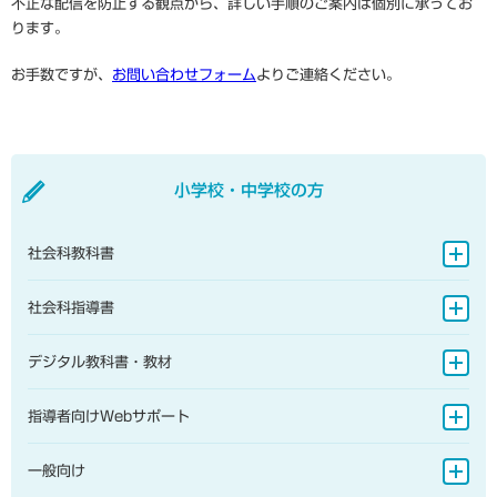
不正な配信を防止する観点から、詳しい手順のご案内は個別に承ってお
ります。
お手数ですが、
お問い合わせフォーム
よりご連絡ください。
小学校・中学校の方
社会科教科書
地図帳
社会科指導書
地理的分野
地図帳
デジタル教科書・教材
歴史的分野
地理的分野
小学校
指導者向けWebサポート
公民的分野
歴史的分野
中学校
指導書Webサポート
一般向け
公民的分野