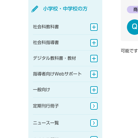
小学校・中学校の方
商
一般向け
定期刊行冊子
社会科教科書
よくある質問
ニュース一覧
地図帳
社会科指導書
可能です
研究会情報
地理的分野
地図帳
デジタル教科書・教材
歴史的分野
地理的分野
小学校
指導者向けWebサポート
公民的分野
歴史的分野
中学校
指導書Webサポート
一般向け
公民的分野
地図帳・一般書籍
定期刊行冊子
図書館書籍・児童書
ニュース一覧
地図掛図・常掲用地図