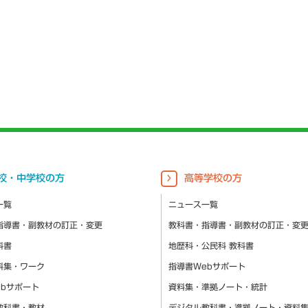
校・中学校の方
高等学校の方
一覧
ニュース一覧
指導書・副教材の訂正・変更
教科書・指導書・副教材の訂正・変
科書
地歴科・公民科 教科書
料集・ワーク
指導書Webサポート
ebサポート
資料集・準拠ノート・統計
教科書・教材
デジタル教科書・準拠ノート・資料