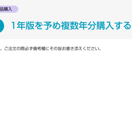
品購入
ニュース一覧
一般向け
1年版を予め複数年分購入す
研究会情報
よくある質問
。ご注文の際必ず備考欄にその旨お書き添えください。