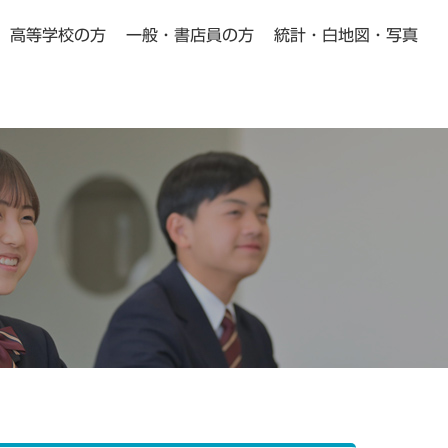
高等学校の方
一般・書店員の方
統計・白地図・写真
小学校・中学校の方向け
高等学校の方向け
Pick Up
Pick Up
動画教材
よくある質問