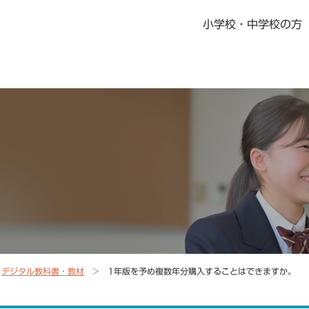
小学校・中学校の方
書籍・児童書
社会科指導書
地歴科・公民科 指導書
地図掛図・常掲用地図
の記念品
デジタル教科書・教材
デジタル教科書・準拠ノート・資料集
ニュース一覧
教科書・指導書・副教材の訂正・更新
資料集Webサポート
デジタル教科書・教材
1年版を予め複数年分購入することはできますか。
地域学習マップ
教科書・指導書・副教材の訂正・更新