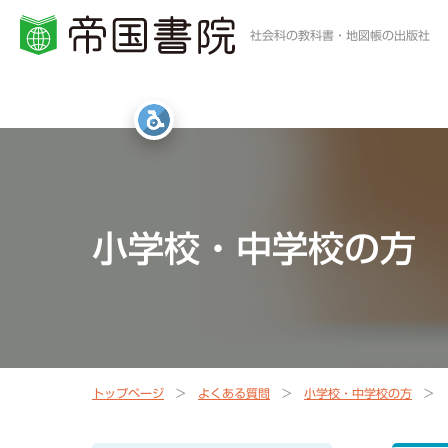
社会科の教科書・地図帳の出版社
小学校・中学校の方
高等学校の方
一般・書店員の方
統計・白地図・写真
社会科教科書
地歴科・公民科 教科書
地図帳・一般書籍
図書館
小学校・中学校の方
社会科資料集・ワーク
資料集・準拠ノート・統計
地球儀
地図帳
指導書Webサポート
指導書Webサポート
トップページ
よくある質問
小学校・中学校の方
定期刊行冊子
教科書準拠ノートWebサポート