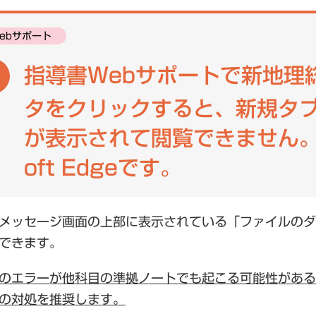
ニュース一覧
一般向け
ebサポート
指導書Webサポートで新地理
研究会情報
よくある質問
タをクリックすると、新規タ
が表示されて閲覧できません。使
oft Edgeです。
メッセージ画面の上部に表示されている「ファイルのダ
できます。
のエラーが他科目の準拠ノートでも起こる可能性があるため、
の対処を推奨します。