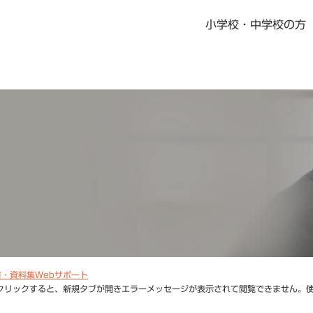
小学校・中学校の方
書籍・児童書
社会科指導書
地歴科・公民科 指導書
地図掛図・常掲用地図
の記念品
デジタル教科書・教材
デジタル教科書・準拠ノート・資料集
ニュース一覧
教科書・指導書・副教材の訂正・更新
資料集Webサポート
書・資料集Webサポート
ックすると、新規タブが開きエラーメッセージが表示されて閲覧できません。使用ブラウ
地域学習マップ
教科書・指導書・副教材の訂正・更新