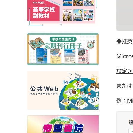
◆推奨
Mic
設定＞
または
例：M