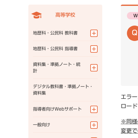
一般向け
定期刊行冊子
高等学校
W
よくある質問
ニュース一覧
地歴科・公民科 教科書
地図帳
地歴科・公民科 指導書
研究会情報
地理総合
地図帳
資料集・準拠ノート・統
計
地理探究
地理総合
歴史総合
地理
デジタル教科書・準拠ノート・
地理探究
資料集
エラー
世界史探究
歴史
歴史総合
ロード
指導者向けWebサポート
日本史探究
公民
世界史探究
※同様
公共
指導書Webサポート
一般向け
日本史探究
変更で
資料集Webサポート