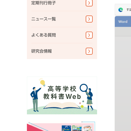
公共
地図帳・一般書籍
定期刊行冊子
教科書準拠ノートWebサポ
図書館書籍・児童書
ート
ニュース一覧
地図掛図・常掲用地図
よくある質問
地球儀
研究会情報