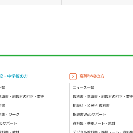
校・中学校の方
高等学校の方
一覧
ニュース一覧
指導書・副教材の訂正・変更
教科書・指導書・副教材の訂正・変
科書
地歴科・公民科 教科書
料集・ワーク
指導書Webサポート
ebサポート
資料集・準拠ノート・統計
教科書・教材
デジタル教科書・準拠ノート・資料