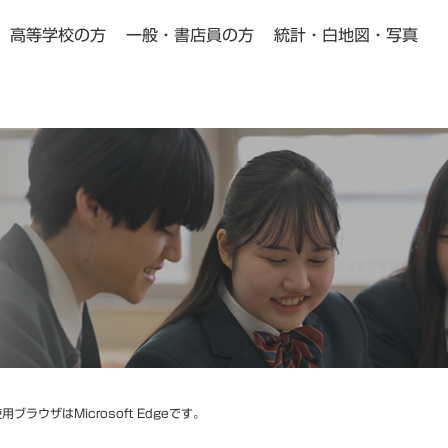
高等学校の方
一般・書店員の方
統計・白地図・写真
小学校・中学校の方向け
高等学校の方向け
Pick Up
Pick Up
動画教材
よくある質問
ザはMicrosoft Edgeです。