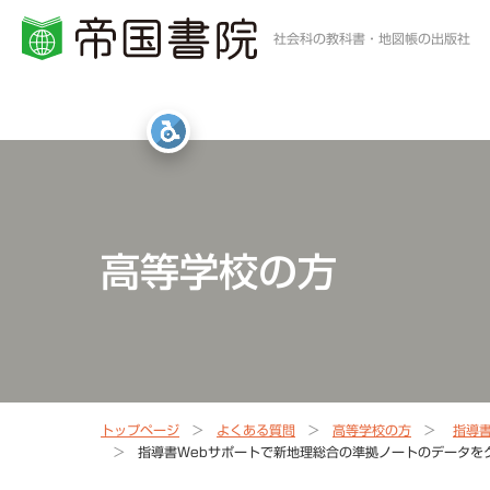
社会科の教科書・地図帳の出版社
小学校・中学校の方
高等学校の方
一般・書店員の方
統計・白地図・写真
社会科教科書
地歴科・公民科 教科書
地図帳・一般書籍
図書館
高等学校の方
社会科資料集・ワーク
資料集・準拠ノート・統計
地球儀
地図帳
指導書Webサポート
指導書Webサポート
トップページ
よくある質問
高等学校の方
指導
指導書Webサポートで新地理総合の準拠ノートのデータをクリ
定期刊行冊子
教科書準拠ノートWebサポート