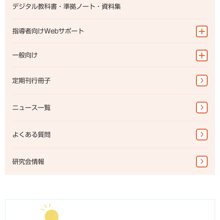
地理
デジタル教科書・準拠ノート・資料集
歴史総合
地理探究
歴史
指導者向けWebサポート
世界史探究
歴史総合
公民
日本史探究
指導書Webサポート
一般向け
世界史探究
公共
資料集Webサポート
日本史探究
地図帳・一般書籍
定期刊行冊子
教科書準拠ノートWebサポート
公共
図書館書籍・児童書
ニュース一覧
地図掛図・常掲用地図
地球儀
よくある質問
研究会情報