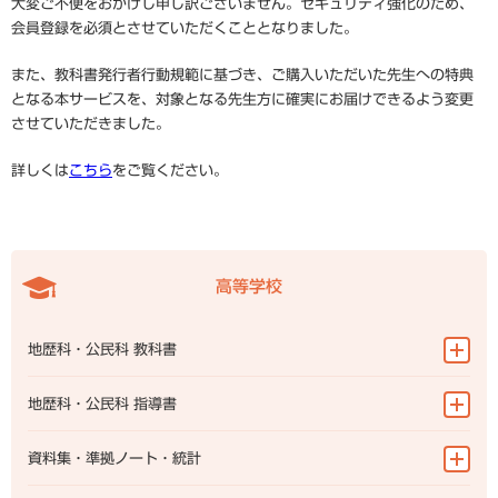
大変ご不便をおかけし申し訳ございません。セキュリティ強化のため、
会員登録を必須とさせていただくこととなりました。
また、教科書発行者行動規範に基づき、ご購入いただいた先生への特典
となる本サービスを、対象となる先生方に確実にお届けできるよう変更
させていただきました。
詳しくは
こちら
をご覧ください。
高等学校
地歴科・公民科 教科書
地図帳
地歴科・公民科 指導書
地理総合
地図帳
資料集・準拠ノート・統計
地理探究
地理総合