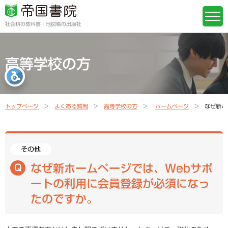
社会科の教科書・地図帳の出版社
高等学校の方
トップページ
よくある質問
高等学校の方
ホームページ
なぜ新ホ
その他
なぜ新ホームページでは、Webサポ
ートの利用に会員登録が必須になっ
たのですか。