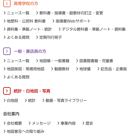
高等学校の方
ニュース一覧
教科書・指導書・副教材の訂正・変更
地歴科・公民科 教科書
指導書Webサポート
資料集・準拠ノート・統計
デジタル教科書・準拠ノート・資料集
よくある質問
定期刊行冊子
一般・書店員の方
ニュース一覧
地図帳・一般書籍
図書館書籍・児童書
地図掛図・常掲用地図
動画教材
地球儀
記念品・企業版
よくある質問
統計・白地図・写真
白地図
統計
動画・写真ライブラリー
会社案内
会社概要
メッセージ
事業内容
歴史
地図普及への取り組み