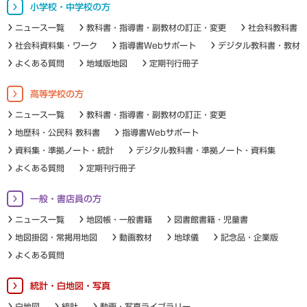
小学校・中学校の方
ニュース一覧
教科書・指導書・副教材の訂正・変更
社会科教科書
社会科資料集・ワーク
指導書Webサポート
デジタル教科書・教材
よくある質問
地域版地図
定期刊行冊子
高等学校の方
ニュース一覧
教科書・指導書・副教材の訂正・変更
地歴科・公民科 教科書
指導書Webサポート
資料集・準拠ノート・統計
デジタル教科書・準拠ノート・資料集
よくある質問
定期刊行冊子
一般・書店員の方
ニュース一覧
地図帳・一般書籍
図書館書籍・児童書
地図掛図・常掲用地図
動画教材
地球儀
記念品・企業版
よくある質問
統計・白地図・写真
白地図
統計
動画・写真ライブラリー