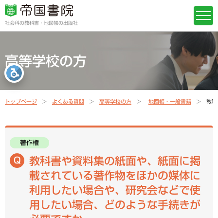
社会科の教科書・地図帳の出版社
高等学校の方
トップページ
よくある質問
高等学校の方
地図帳・一般書籍
教科
著作権
教科書や資料集の紙面や、紙面に掲
載されている著作物をほかの媒体に
利用したい場合や、研究会などで使
用したい場合、どのような手続きが