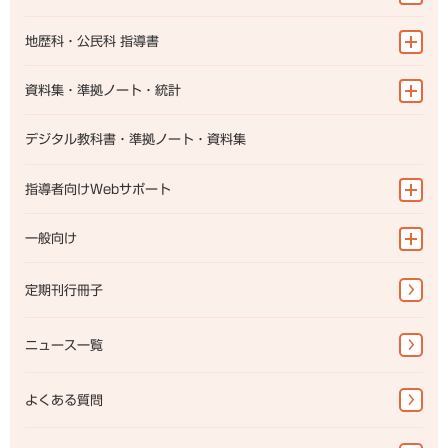
地図帳
地歴科・公民科 指導書
地理総合
地図帳
資料集・準拠ノート・統計
地理探究
地理総合
地理
デジタル教科書・準拠ノート・資料集
歴史総合
地理探究
歴史
指導者向けWebサポート
世界史探究
歴史総合
公民
日本史探究
指導書Webサポート
一般向け
世界史探究
公共
資料集Webサポート
日本史探究
地図帳・一般書籍
定期刊行冊子
教科書準拠ノートWebサポート
公共
図書館書籍・児童書
ニュース一覧
地図掛図・常掲用地図
地球儀
よくある質問