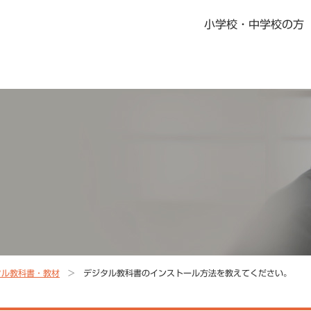
小学校・中学校の方
書籍・児童書
社会科指導書
地歴科・公民科 指導書
地図掛図・常掲用地図
の記念品
デジタル教科書・教材
デジタル教科書・準拠ノート・資料集
ニュース一覧
教科書・指導書・副教材の訂正・更新
資料集Webサポート
タル教科書・教材
デジタル教科書のインストール方法を教えてください。
地域学習マップ
教科書・指導書・副教材の訂正・更新