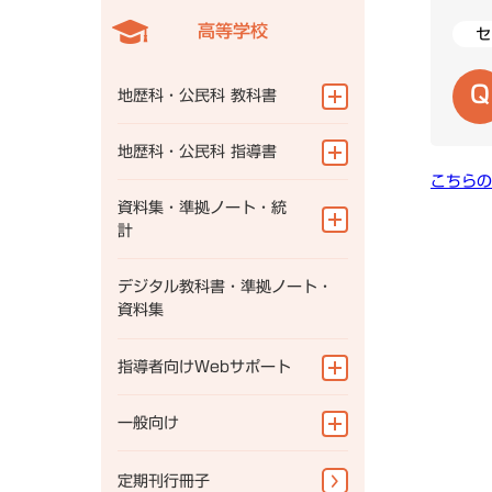
高等学校
セ
一般向け
定期刊行冊子
地歴科・公民科 教科書
よくある質問
ニュース一覧
地図帳
地歴科・公民科 指導書
こちらの
研究会情報
地理総合
地図帳
資料集・準拠ノート・統
計
地理探究
地理総合
歴史総合
地理
デジタル教科書・準拠ノート・
地理探究
資料集
世界史探究
歴史
歴史総合
指導者向けWebサポート
日本史探究
公民
世界史探究
公共
指導書Webサポート
一般向け
日本史探究
資料集Webサポート
公共
地図帳・一般書籍
定期刊行冊子