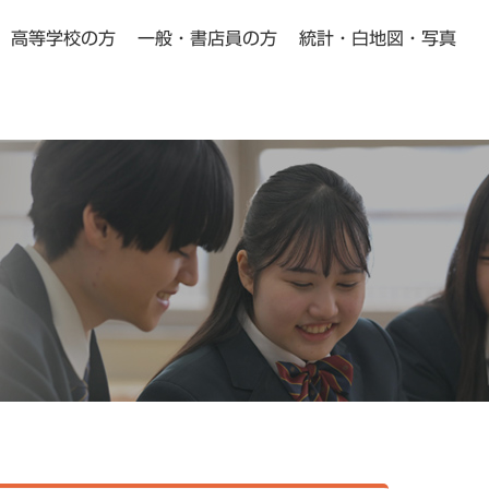
高等学校の方
一般・書店員の方
統計・白地図・写真
小学校・中学校の方向け
高等学校の方向け
Pick Up
Pick Up
動画教材
よくある質問