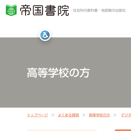
社会科の教科書・地図帳の出版社
小学校・中学校の方
高等学校の方
一般・書店員の方
統計・白地図・写真
社会科教科書
地歴科・公民科 教科書
地図帳・一般書籍
図書館
高等学校の方
社会科資料集・ワーク
資料集・準拠ノート・統計
地球儀
地図帳
指導書Webサポート
指導書Webサポート
トップページ
よくある質問
高等学校の方
デジ
定期刊行冊子
教科書準拠ノートWebサポート