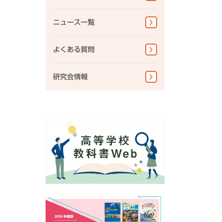
教科書準拠ノートWebサポ
図書館書籍・児童書
ート
ニュース一覧
地図掛図・常掲用地図
よくある質問
地球儀
研究会情報