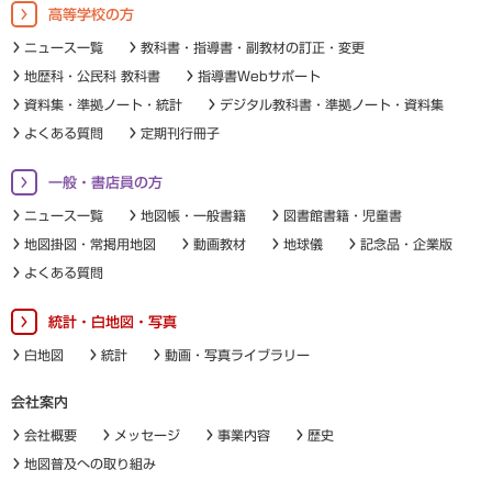
高等学校の方
ニュース一覧
教科書・指導書・副教材の訂正・変更
地歴科・公民科 教科書
指導書Webサポート
資料集・準拠ノート・統計
デジタル教科書・準拠ノート・資料集
よくある質問
定期刊行冊子
一般・書店員の方
ニュース一覧
地図帳・一般書籍
図書館書籍・児童書
地図掛図・常掲用地図
動画教材
地球儀
記念品・企業版
よくある質問
統計・白地図・写真
白地図
統計
動画・写真ライブラリー
会社案内
会社概要
メッセージ
事業内容
歴史
地図普及への取り組み