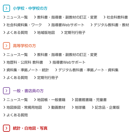
小学校・中学校の方
ニュース一覧
教科書・指導書・副教材の訂正・変更
社会科教科書
社会科資料集・ワーク
指導書Webサポート
デジタル教科書・教材
よくある質問
地域版地図
定期刊行冊子
高等学校の方
ニュース一覧
教科書・指導書・副教材の訂正・変更
地歴科・公民科 教科書
指導書Webサポート
資料集・準拠ノート・統計
デジタル教科書・準拠ノート・資料集
よくある質問
定期刊行冊子
一般・書店員の方
ニュース一覧
地図帳・一般書籍
図書館書籍・児童書
地図掛図・常掲用地図
動画教材
地球儀
記念品・企業版
よくある質問
統計・白地図・写真