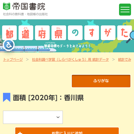
社会科の教科書・地図帳の出版社
トップページ
社会科調べ学習（しらべがくしゅう）用 統計データ
統計でみ
ふりがな
面積 [2020年]：香川県
き
い
お
気
に
入
りに追加