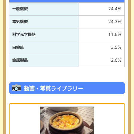
一般機械
24.4％
電気機械
24.3％
科学光学機器
11.6％
白金族
3.5％
金属製品
2.6％
どうが
しゃしん
動画
・
写真
ライブラリー