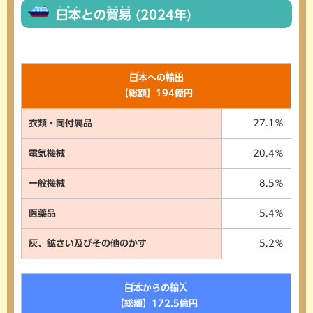
にほん
ぼうえき
日本
との
貿易
(2024年)
にほん
ゆしゅつ
日本
への
輸出
【総額】194億円
衣類・同付属品
27.1％
電気機械
20.4％
一般機械
8.5％
医薬品
5.4％
灰、鉱さい及びその他のかす
5.2％
にほん
ゆにゅう
日本
からの
輸入
【総額】172.5億円