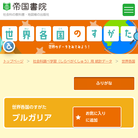
社会科の教科書・地図帳の出版社
トップページ
社会科調べ学習（しらべがくしゅう）用 統計データ
世界各国
ふりがな
せかいかっこく
世界各国
のすがた
き
い
お
気
に
入
り
ブルガリア
に追加