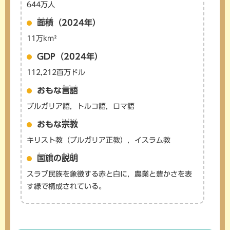
644万人
めんせき
面積
（2024年）
11万km²
GDP（2024年）
112,212百万ドル
げんご
おもな
言語
ブルガリア語，トルコ語，ロマ語
しゅうきょう
おもな
宗教
キリスト教（ブルガリア正教），イスラム教
こっき
せつめい
国旗
の
説明
スラブ民族を象徴する赤と白に，農業と豊かさを表
す緑で構成されている。