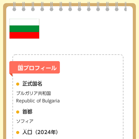
くに
国
プロフィール
せいしきこくめい
正式国名
ブルガリア共和国
Republic of Bulgaria
しゅと
首都
ソフィア
じんこう
人口
（2024年）