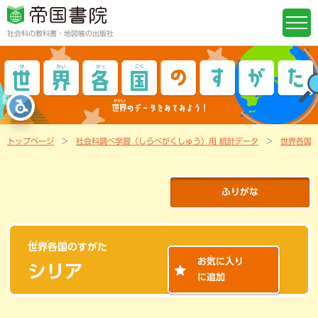
社会科の教科書・地図帳の出版社
トップページ
社会科調べ学習（しらべがくしゅう）用 統計データ
世界各国
ふりがな
せかいかっこく
世界各国
のすがた
き
い
お
気
に
入
り
シリア
に追加