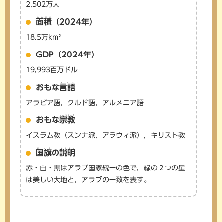
2,502万人
めんせき
面積
（2024年）
18.5万km²
GDP（2024年）
19,993百万ドル
げんご
おもな
言語
アラビア語，クルド語，アルメニア語
しゅうきょう
おもな
宗教
イスラム教（スンナ派，アラウィ派），キリスト教
こっき
せつめい
国旗
の
説明
赤・白・黒はアラブ国家統一の色で，緑の２つの星
は美しい大地と，アラブの一致を表す。