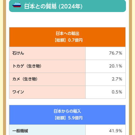
にほん
ぼうえき
日本
との
貿易
(2024年)
にほん
ゆしゅつ
日本
への
輸出
【総額】0.7億円
石けん
76.7％
トカゲ（生き物）
20.1％
カメ（生き物）
2.7％
ワイン
0.5％
にほん
ゆにゅう
日本
からの
輸入
【総額】5.9億円
一般機械
41.9％