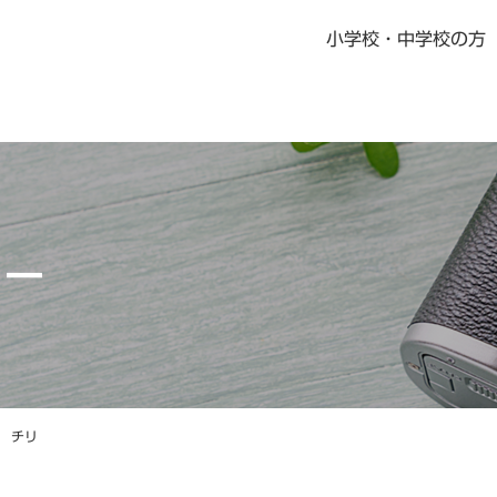
小学校・中学校の方
書籍・児童書
社会科指導書
地歴科・公民科 指導書
地図掛図・常掲用地図
リー
の記念品
デジタル教科書・教材
デジタル教科書・準拠ノート・資料集
ニュース一覧
教科書・指導書・副教材の訂正・更新
資料集Webサポート
チリ
地域学習マップ
教科書・指導書・副教材の訂正・更新