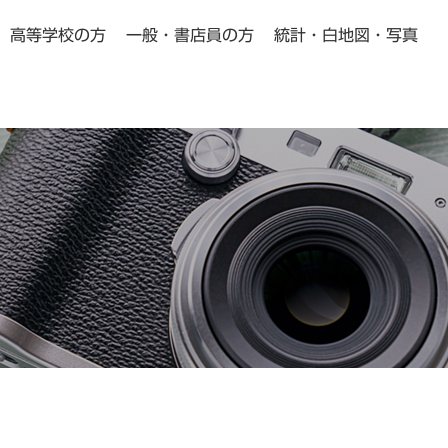
高等学校の方
一般・書店員の方
統計・白地図・写真
小学校・中学校の方向け
高等学校の方向け
Pick Up
Pick Up
動画教材
よくある質問