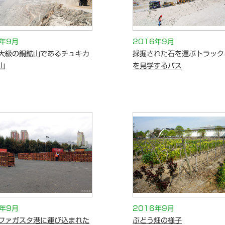
6年9月
2016年9月
大級の銅鉱山であるチュキカ
採掘された石を運ぶトラック
山
を見学するバス
6年9月
2016年9月
ファガスタ港に運び込まれた
ぶどう畑の様子