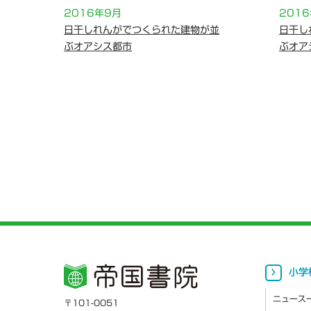
2016年9月
201
日干しれんがでつくられた建物が並
日干し
ぶオアシス都市
ぶオア
小学
ニュース
〒101-0051