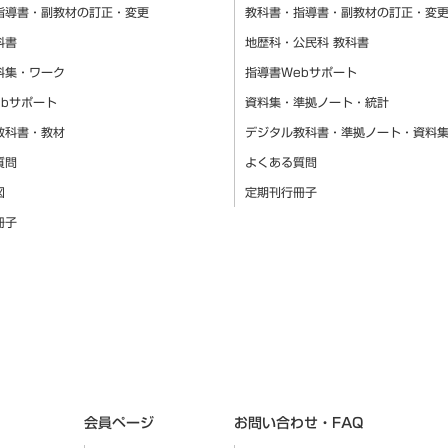
指導書・副教材の訂正・変更
教科書・指導書・副教材の訂正・変
科書
地歴科・公民科 教科書
料集・ワーク
指導書Webサポート
ebサポート
資料集・準拠ノート・統計
教科書・教材
デジタル教科書・準拠ノート・資料
質問
よくある質問
図
定期刊行冊子
冊子
会員ページ
お問い合わせ・FAQ