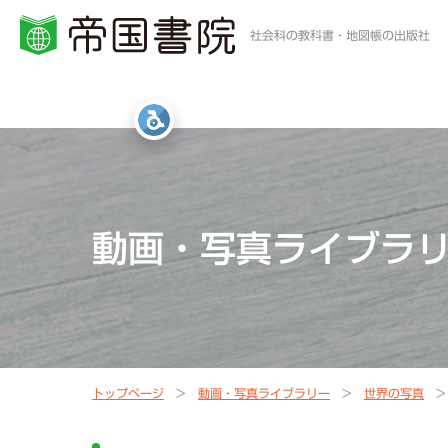
社会科の教科書・地図帳の出版社
小学校・中学校の方
高等学校の方
一般・書店員の方
統計・白地図・写真
社会科教科書
地歴科・公民科 教科書
地図帳・一般書籍
図書館
動画・写真ライブラ
社会科資料集・ワーク
資料集・準拠ノート・統計
地球儀
地図帳
指導書Webサポート
指導書Webサポート
トップページ
動画・写真ライブラリー
世界の写真
定期刊行冊子
教科書準拠ノートWebサポート