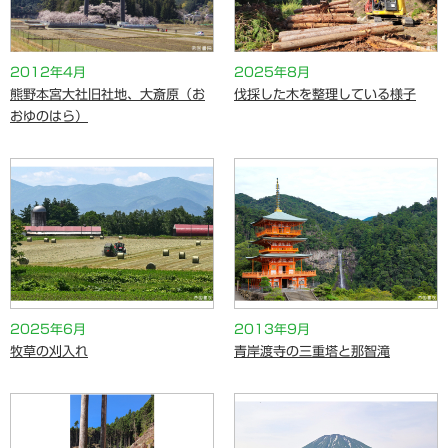
2012年4月
2025年8月
熊野本宮大社旧社地、大斎原（お
伐採した木を整理している様子
おゆのはら）
2025年6月
2013年9月
牧草の刈入れ
青岸渡寺の三重塔と那智滝