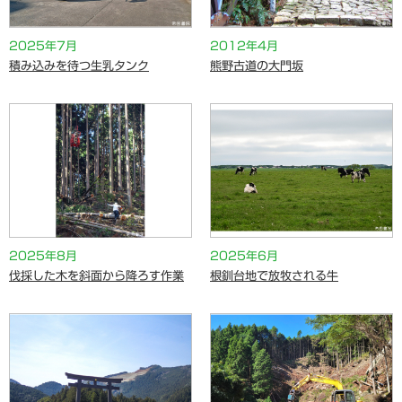
2025年7月
2012年4月
積み込みを待つ生乳タンク
熊野古道の大門坂
2025年8月
2025年6月
伐採した木を斜面から降ろす作業
根釧台地で放牧される牛