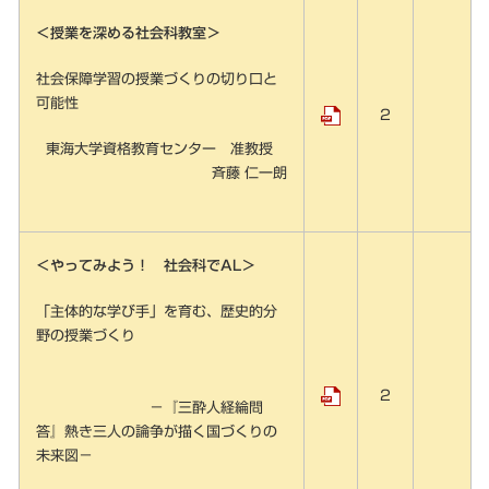
＜授業を深める社会科教室＞
社会保障学習の授業づくりの切り口と
可能性
2
東海大学資格教育センター 准教授
斉藤 仁一朗
＜やってみよう！ 社会科でAL＞
「主体的な学び手」を育む、歴史的分
野の授業づくり
2
－『三酔人経綸問
答』熱き三人の論争が描く国づくりの
未来図－