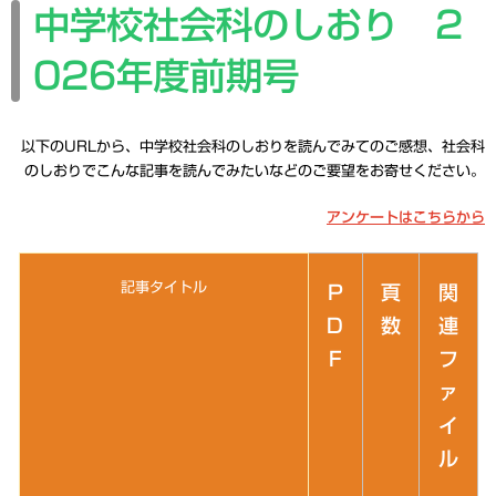
中学校社会科のしおり 2
026年度前期号
以下のURLから、中学校社会科のしおりを読んでみてのご感想、社会科
のしおりでこんな記事を読んでみたいなどのご要望をお寄せください。
アンケートはこちらから
記事タイトル
P
頁
関
D
数
連
F
フ
ァ
イ
ル