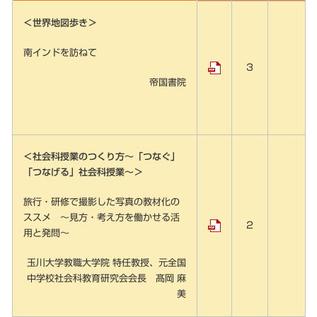
＜世界地図歩き＞
南インドを訪ねて
3
帝国書院
＜社会科授業のつくり方～「つなぐ」
「つなげる」社会科授業～＞
旅行・研修で撮影した写真の教材化の
ススメ ～見方・考え方を働かせる活
2
用と発問～
玉川大学教職大学院 特任教授、元全国
中学校社会科教育研究会会長 髙岡 麻
美