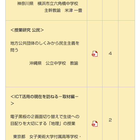
神奈川県 横浜市立六角橋中学校
主幹教諭 米津 一豊
＜授業研究 公民＞
地方公共団体のしくみから民主主義を
問う
4
沖縄県 公立中学校 教諭
＜ICT活用の現在を訪ねる－取材編－
＞
電子黒板の２画面切り替えで生徒への
2
目配りを大切にする「地理」の授業
東京都 女子美術大学付属高等学校・