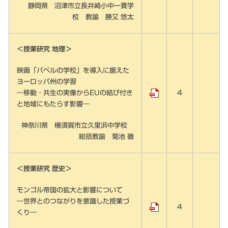
静岡県 沼津市立長井崎小中一貫学
校 教諭 勝又 悠太
＜授業研究 地理＞
映画「バベルの学校」を導入に据えた
ヨーロッパ州の学習
―移動・共生の実像からEUの結び付き
4
と地域にもたらす影響―
神奈川県 横須賀市立久里浜中学校
総括教諭 菊池 徹
＜授業研究 歴史＞
モンゴル帝国の拡大と影響について
―世界とのつながりを意識した授業づ
4
くり―