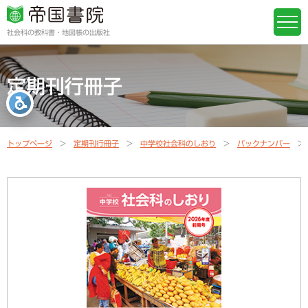
社会科の教科書・地図帳の出版社
定期刊行冊子
トップページ
定期刊行冊子
中学校社会科のしおり
バックナンバー