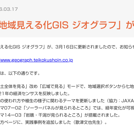
6.03.17
ニュース一覧
一般向け
地域見える化GIS ジオグラフ」
研究会情報
よくある質問
える化GIS ジオグラフ」が、3月16日に更新されましたので、お知ら
/www.geograph.teikokushoin.co.jp
は、以下の通りです。
土全体を見る」改め「広域で見る」モードで、地域選択ボタンから七地
21年の経済センサスを反映しました。
の使われ方や植生の様子に関わるテーマを更新しました（協力：JAX
マ07ー02「ソーラーパネルが見られるところ」では、経年変化が可
マ14ー03「岩礁・干潟が見られるところ」が搭載されました。
方ページに、実践事例を追加しました（歌津文也先生）。