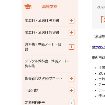
高等学校
202
一般向け
定期刊行冊子
「
地歴科・公民科 教科書
よくある質問
ニュース一覧
地図帳
地歴科・公民科 指導書
「地域見
研究会情報
地理総合
地図帳
資料集・準拠ノート・統
https:/
計
地理探究
地理総合
更新内容
歴史総合
地理
デジタル教科書・準拠ノート・
地理探究
資料集
「国
世界史探究
歴史
歴史総合
20
指導者向けWebサポート
土地
日本史探究
公民
世界史探究
テー
公共
指導書Webサポート
一般向け
テー
日本史探究
使い
資料集Webサポート
公共
地図帳・一般書籍
定期刊行冊子