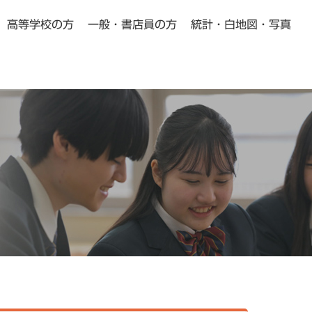
高等学校の方
一般・書店員の方
統計・白地図・写真
小学校・中学校の方向け
高等学校の方向け
Pick Up
Pick Up
動画教材
よくある質問