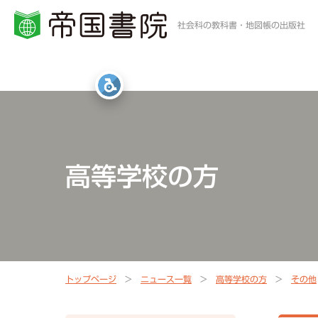
社会科の教科書・地図帳の出版社
小学校・中学校の方
高等学校の方
一般・書店員の方
統計・白地図・写真
社会科教科書
地歴科・公民科 教科書
地図帳・一般書籍
図書館
高等学校の方
社会科資料集・ワーク
資料集・準拠ノート・統計
地球儀
地図帳
指導書Webサポート
指導書Webサポート
トップページ
ニュース一覧
高等学校の方
その他
定期刊行冊子
教科書準拠ノートWebサポート