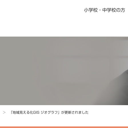
小学校・中学校の方
書籍・児童書
社会科指導書
地歴科・公民科 指導書
地図掛図・常掲用地図
の記念品
デジタル教科書・教材
デジタル教科書・準拠ノート・資料集
ニュース一覧
教科書・指導書・副教材の訂正・更新
資料集Webサポート
「地域見える化GIS ジオグラフ」が更新されました
地域学習マップ
教科書・指導書・副教材の訂正・更新