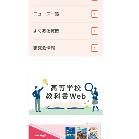
教科書準拠ノートWebサポ
図書館書籍・児童書
ート
ニュース一覧
地図掛図・常掲用地図
よくある質問
地球儀
研究会情報