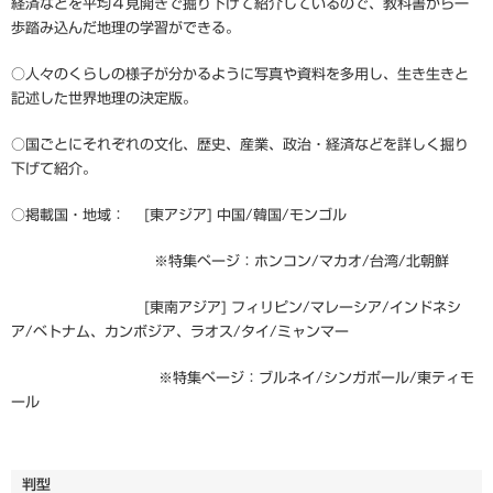
経済などを平均４見開きで掘り下げて紹介しているので、教科書から一
歩踏み込んだ地理の学習ができる。
○人々のくらしの様子が分かるように写真や資料を多用し、生き生きと
記述した世界地理の決定版。
○国ごとにそれぞれの文化、歴史、産業、政治・経済などを詳しく掘り
下げて紹介。
○掲載国・地域： [東アジア] 中国/韓国/モンゴル
※特集ページ：ホンコン/マカオ/台湾/北朝鮮
[東南アジア] フィリピン/マレーシア/インドネシ
ア/ベトナム、カンボジア、ラオス/タイ/ミャンマー
※特集ページ：ブルネイ/シンガポール/東ティモ
ール
判型