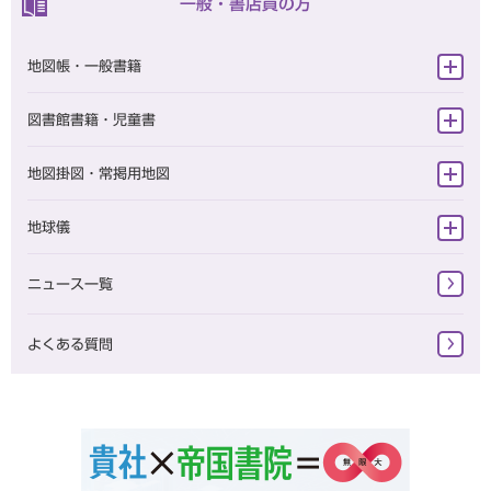
一般・書店員の方
地図帳・一般書籍
旅に出たくなる地図シリーズ
図書館書籍・児童書
テーマ地図
図書館向け書籍
地図掛図・常掲用地図
スタンダード地図
児童書
掛地図
地球儀
一般書籍
地球儀（一般・学校用）
ニュース一覧
学習参考書 小学校
地球儀（一般）
学習参考書 中学校
よくある質問
地球儀（学校用）
学習参考書 高校
復刻版地図
その他書籍