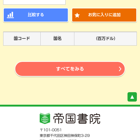
ひかく
き
い
比較
する
お
気
に
入
りに追加
くに
こくめい
国
コード
国名
（百万ドル）
すべてをみる
〒101-0051
東京都千代田区神田神保町3-29