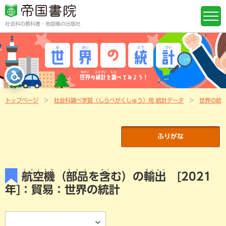
社会科の教科書・地図帳の出版社
トップページ
社会科調べ学習（しらべがくしゅう）用 統計データ
世界の統
ふりがな
こうくうき
ぶひん
ふく
ゆしゅつ
航空機
（
部品
を
含
む）の
輸出
[2021
年]：貿易：世界の統計