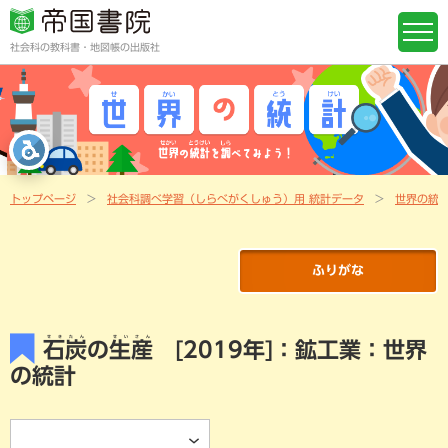
社会科の教科書・地図帳の出版社
トップページ
社会科調べ学習（しらべがくしゅう）用 統計データ
世界の統
ふりがな
せきたん
せいさん
石炭
の
生産
[2019年]：鉱工業：世界
の統計