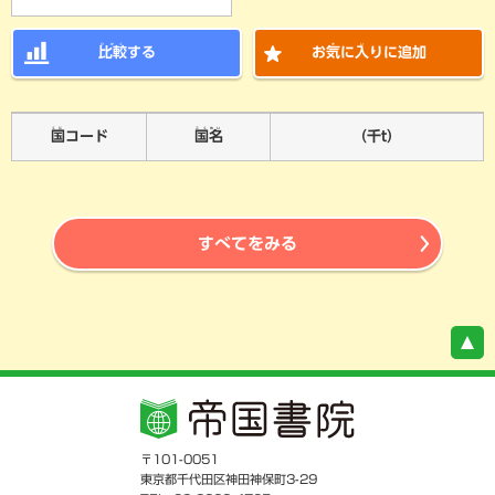
ひかく
き
い
比較
する
お
気
に
入
りに追加
くに
こくめい
国
コード
国名
（千t）
すべてをみる
〒101-0051
東京都千代田区神田神保町3-29