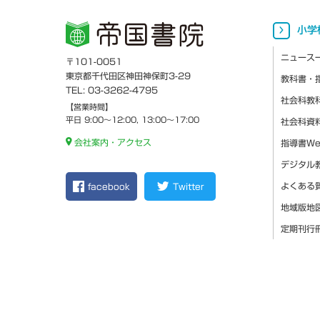
小学
ニュース
〒101-0051
東京都千代田区神田神保町3-29
教科書・
TEL: 03-3262-4795
社会科教
【営業時間】
平日 9:00～12:00, 13:00～17:00
社会科資
会社案内・アクセス
指導書W
デジタル
よくある
facebook
Twitter
地域版地
定期刊行