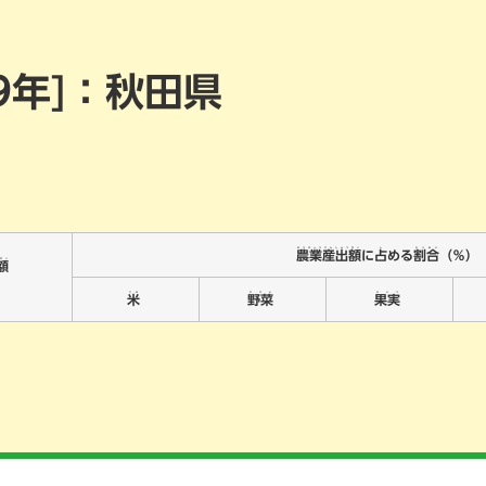
ニュース一覧
一般向け
19年]：秋田県
研究会情報
よくある質問
のうぎょうさんしゅつがく
し
わりあい
農業産出額
に
占
める
割合
（％）
がく
額
）
こめ
やさい
かじつ
米
野菜
果実