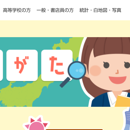
高等学校の方
一般・書店員の方
統計・白地図・写真
小学校・中学校の方向け
高等学校の方向け
Pick Up
Pick Up
動画教材
よくある質問