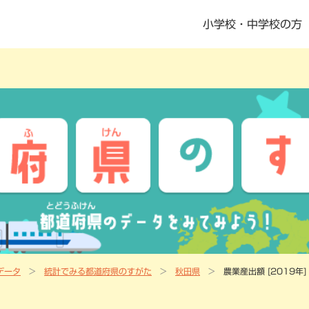
小学校・中学校の方
書籍・児童書
社会科指導書
地歴科・公民科 指導書
地図掛図・常掲用地図
の記念品
デジタル教科書・教材
デジタル教科書・準拠ノート・資料集
ニュース一覧
教科書・指導書・副教材の訂正・更新
資料集Webサポート
データ
統計でみる都道府県のすがた
秋田県
農業産出額 [2019年]
地域学習マップ
教科書・指導書・副教材の訂正・更新