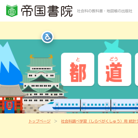
社会科の教科書・地図帳の出版社
小学校・中学校の方
高等学校の方
一般・書店員の方
統計・白地図・写真
社会科教科書
地歴科・公民科 教科書
地図帳・一般書籍
図書館
社会科資料集・ワーク
資料集・準拠ノート・統計
地球儀
地図帳
指導書Webサポート
指導書Webサポート
トップページ
社会科調べ学習（しらべがくしゅう）用 統計
定期刊行冊子
教科書準拠ノートWebサポート