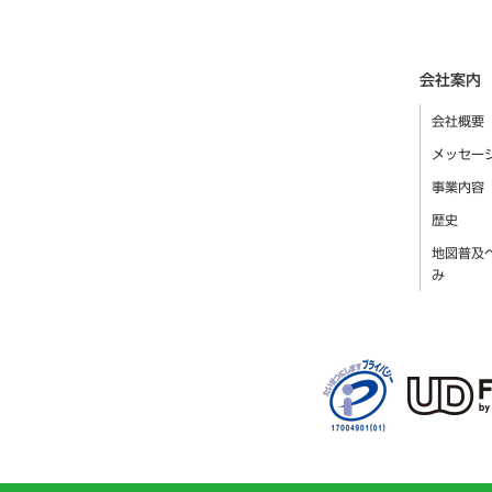
会社案内
会社概要
メッセー
事業内容
歴史
地図普及
み