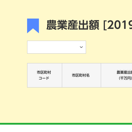
一般向け
定期刊行冊子
農業産出額 [20
よくある質問
ニュース一覧
研究会情報
しくちょうそん
のうぎょうさんしゅつ
市区町村
農業産出
しくちょうそんめい
市区町村名
せんまんえん
コード
（
千万円