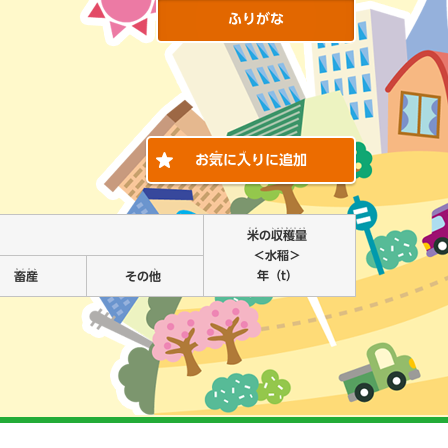
ふりがな
き
い
お
気
に
入
りに追加
こめ
しゅうかくりょう
米
の
収穫量
＜水稲＞
ちくさん
た
年（t）
畜産
その
他