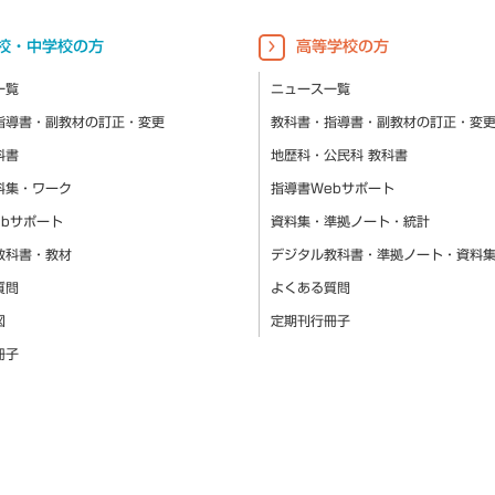
校・中学校の方
高等学校の方
一覧
ニュース一覧
指導書・副教材の訂正・変更
教科書・指導書・副教材の訂正・変
科書
地歴科・公民科 教科書
料集・ワーク
指導書Webサポート
ebサポート
資料集・準拠ノート・統計
教科書・教材
デジタル教科書・準拠ノート・資料
質問
よくある質問
図
定期刊行冊子
冊子