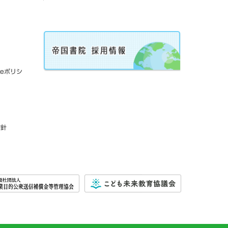
ieポリシ
方針