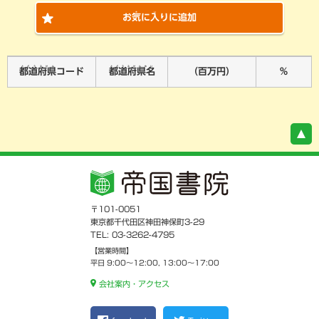
き
い
お
気
に
入
りに追加
とどうふけん
とどうふけんめい
都道府県
コード
都道府県名
（百万円）
％
〒101-0051
東京都千代田区神田神保町3-29
TEL: 03-3262-4795
【営業時間】
平日 9:00～12:00, 13:00～17:00
会社案内・アクセス