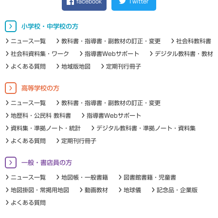
facebook
Twitter
小学校・中学校の方
ニュース一覧
教科書・指導書・副教材の訂正・変更
社会科教科書
社会科資料集・ワーク
指導書Webサポート
デジタル教科書・教材
よくある質問
地域版地図
定期刊行冊子
高等学校の方
ニュース一覧
教科書・指導書・副教材の訂正・変更
地歴科・公民科 教科書
指導書Webサポート
資料集・準拠ノート・統計
デジタル教科書・準拠ノート・資料集
よくある質問
定期刊行冊子
一般・書店員の方
ニュース一覧
地図帳・一般書籍
図書館書籍・児童書
地図掛図・常掲用地図
動画教材
地球儀
記念品・企業版
よくある質問