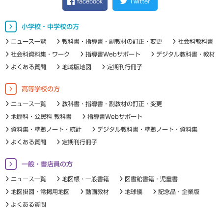
facebook
Twitter
小学校・中学校の方
ニュース一覧
教科書・指導書・副教材の訂正・変更
社会科教科書
社会科資料集・ワーク
指導書Webサポート
デジタル教科書・教材
よくある質問
地域版地図
定期刊行冊子
高等学校の方
ニュース一覧
教科書・指導書・副教材の訂正・変更
地歴科・公民科 教科書
指導書Webサポート
資料集・準拠ノート・統計
デジタル教科書・準拠ノート・資料集
よくある質問
定期刊行冊子
一般・書店員の方
ニュース一覧
地図帳・一般書籍
図書館書籍・児童書
地図掛図・常掲用地図
動画教材
地球儀
記念品・企業版
よくある質問