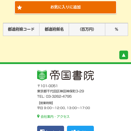
き
い
お
気
に
入
りに追加
とどうふけん
とどうふけんめい
都道府県
コード
都道府県名
（百万円）
％
〒101-0051
東京都千代田区神田神保町3-29
TEL: 03-3262-4795
【営業時間】
平日 9:00～12:00, 13:00～17:00
会社案内・アクセス