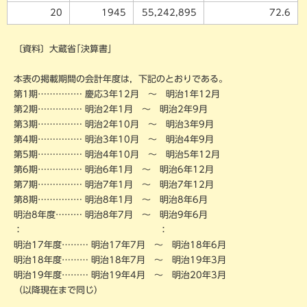
20
1945
55,242,895
72.6
〔資料〕大蔵省｢決算書」
本表の掲載期間の会計年度は，下記のとおりである。
第
1
期…………… 慶応
3
年
12
月 ～ 明治
1
年
12
月
第
2
期…………… 明治
2
年
1
月 ～ 明治
2
年
9
月
第
3
期…………… 明治
2
年
10
月 ～ 明治
3
年
9
月
第
4
期…………… 明治
3
年
10
月 ～ 明治
4
年
9
月
第
5
期…………… 明治
4
年
10
月 ～ 明治
5
年
12
月
第
6
期…………… 明治
6
年
1
月 ～ 明治
6
年
12
月
第
7
期…………… 明治
7
年
1
月 ～ 明治
7
年
12
月
第
8
期…………… 明治
8
年
1
月 ～ 明治
8
年
6
月
明治
8
年度……… 明治
8
年
7
月 ～ 明治
9
年
6
月
： ：
明治
17
年度……… 明治
17
年
7
月 ～ 明治
18
年
6
月
明治
18
年度……… 明治
18
年
7
月 ～ 明治
19
年
3
月
明治
19
年度……… 明治
19
年
4
月 ～ 明治
20
年
3
月
（以降現在まで同じ）