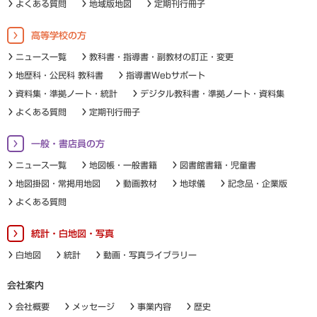
よくある質問
地域版地図
定期刊行冊子
高等学校の方
ニュース一覧
教科書・指導書・副教材の訂正・変更
地歴科・公民科 教科書
指導書Webサポート
資料集・準拠ノート・統計
デジタル教科書・準拠ノート・資料集
よくある質問
定期刊行冊子
一般・書店員の方
ニュース一覧
地図帳・一般書籍
図書館書籍・児童書
地図掛図・常掲用地図
動画教材
地球儀
記念品・企業版
よくある質問
統計・白地図・写真
白地図
統計
動画・写真ライブラリー
会社案内
会社概要
メッセージ
事業内容
歴史