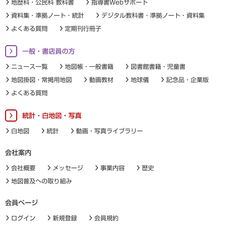
地歴科・公民科 教科書
指導書Webサポート
資料集・準拠ノート・統計
デジタル教科書・準拠ノート・資料集
よくある質問
定期刊行冊子
一般・書店員の方
ニュース一覧
地図帳・一般書籍
図書館書籍・児童書
地図掛図・常掲用地図
動画教材
地球儀
記念品・企業版
よくある質問
統計・白地図・写真
白地図
統計
動画・写真ライブラリー
会社案内
会社概要
メッセージ
事業内容
歴史
地図普及への取り組み
会員ページ
ログイン
新規登録
会員規約