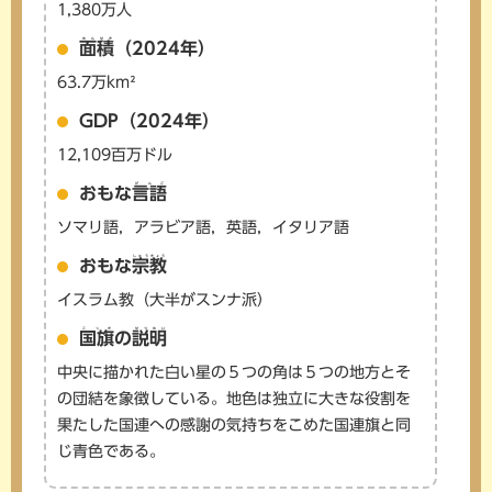
1,380万人
めんせき
面積
（2024年）
63.7万km²
GDP（2024年）
12,109百万ドル
げんご
おもな
言語
ソマリ語，アラビア語，英語，イタリア語
しゅうきょう
おもな
宗教
イスラム教（大半がスンナ派）
こっき
せつめい
国旗
の
説明
中央に描かれた白い星の５つの角は５つの地方とそ
の団結を象徴している。地色は独立に大きな役割を
果たした国連への感謝の気持ちをこめた国連旗と同
じ青色である。