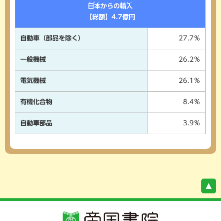
にほん
ゆにゅう
日本
からの
輸入
【総額】4.7億円
自動車（部品を除く）
27.7％
一般機械
26.2％
電気機械
26.1％
有機化合物
8.4％
自動車部品
3.9％