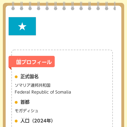
くに
国
プロフィール
せいしきこくめい
正式国名
ソマリア連邦共和国
Federal Republic of Somalia
しゅと
首都
モガディシュ
じんこう
人口
（2024年）