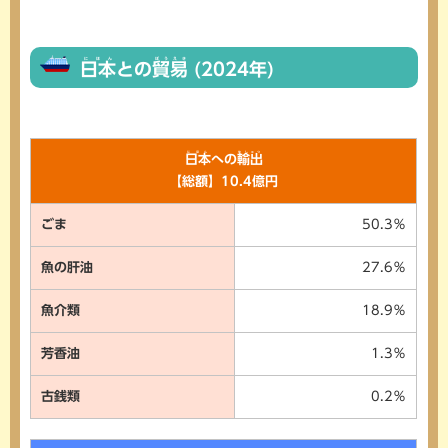
にほん
ぼうえき
日本
との
貿易
(2024年)
にほん
ゆしゅつ
日本
への
輸出
【総額】10.4億円
ごま
50.3％
魚の肝油
27.6％
魚介類
18.9％
芳香油
1.3％
古銭類
0.2％