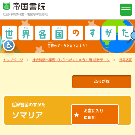
社会科の教科書・地図帳の出版社
トップページ
社会科調べ学習（しらべがくしゅう）用 統計データ
世界各国
ふりがな
せかいかっこく
世界各国
のすがた
き
い
お
気
に
入
り
ソマリア
に追加