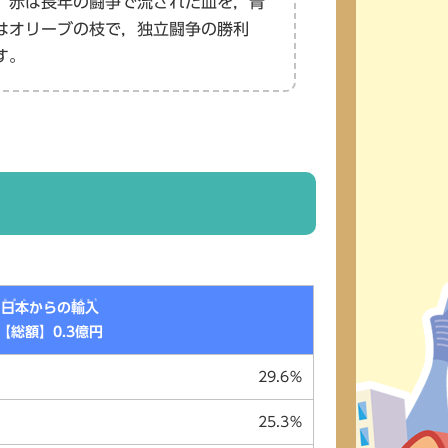
，赤は長年の闘争で流された血を，青
はオリーブの枝で，独立闘争の勝利
す。
にほん
ゆにゅう
日本
からの
輸入
【総額】0.3億円
29.6％
25.3％