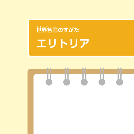
一般向け
定期刊行冊子
せかいかっこく
世界各国
のすがた
よくある質問
ニュース一覧
エリトリア
研究会情報