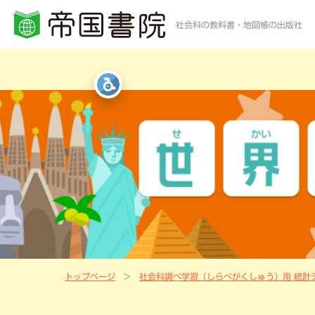
社会科の教科書・地図帳の出版社
小学校・中学校の方
高等学校の方
一般・書店員の方
統計・白地図・写真
社会科教科書
地歴科・公民科 教科書
地図帳・一般書籍
図書館
社会科資料集・ワーク
資料集・準拠ノート・統計
地球儀
地図帳
指導書Webサポート
指導書Webサポート
トップページ
社会科調べ学習（しらべがくしゅう）用 統計
定期刊行冊子
教科書準拠ノートWebサポート