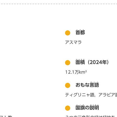
しゅと
首都
アスマラ
めんせき
面積
（2024年）
12.1万km²
げんご
おもな
言語
ティグリニャ語，アラビア
こっき
せつめい
国旗
の
説明