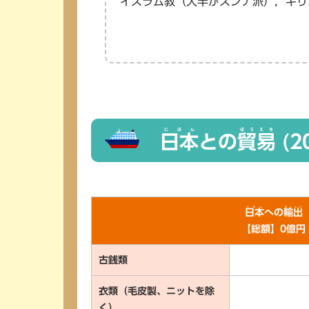
イスラム教（大半がスンナ派），キリ
にほん
ぼうえき
日本
との
貿易
(2
にほん
ゆしゅつ
日本
への
輸出
【総額】0億円
古銭類
衣類（毛皮製、ニットを除
く）