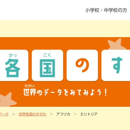
小学校・中学校の方
書籍・児童書
社会科指導書
地歴科・公民科 指導書
地図掛図・常掲用地図
の記念品
デジタル教科書・教材
デジタル教科書・準拠ノート・資料集
ニュース一覧
教科書・指導書・副教材の訂正・更新
資料集Webサポート
データ
世界各国のすがた
アフリカ
エリトリア
地域学習マップ
教科書・指導書・副教材の訂正・更新