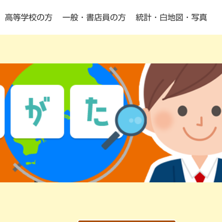
高等学校の方
一般・書店員の方
統計・白地図・写真
小学校・中学校の方向け
高等学校の方向け
Pick Up
Pick Up
動画教材
よくある質問