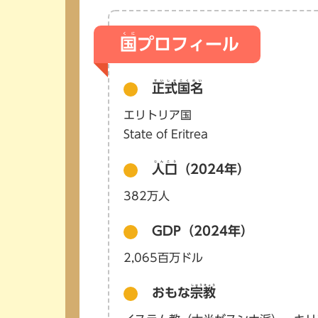
くに
国
プロフィール
せいしきこくめい
正式国名
エリトリア国
State of Eritrea
じんこう
人口
（2024年）
382万人
GDP（2024年）
2,065百万ドル
しゅうきょう
おもな
宗教