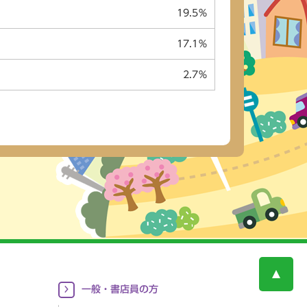
19.5％
17.1％
2.7％
一般・書店員の方