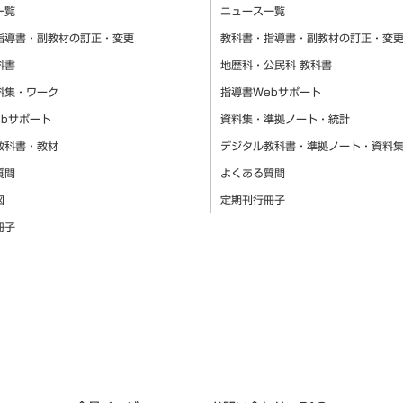
一覧
ニュース一覧
指導書・副教材の訂正・変更
教科書・指導書・副教材の訂正・変
科書
地歴科・公民科 教科書
料集・ワーク
指導書Webサポート
ebサポート
資料集・準拠ノート・統計
教科書・教材
デジタル教科書・準拠ノート・資料
質問
よくある質問
図
定期刊行冊子
冊子