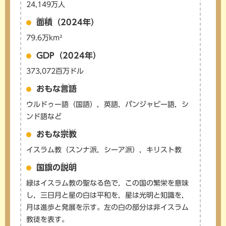
24,149万人
めんせき
面積
（2024年）
79.6万km²
GDP（2024年）
373,072百万ドル
げんご
おもな
言語
ウルドゥー語（国語），英語，パンジャビー語，シ
ンド語など
しゅうきょう
おもな
宗教
イスラム教（スンナ派，シーア派），キリスト教
こっき
せつめい
国旗
の
説明
緑はイスラム教の聖なる色で，この国の繁栄を意味
し，三日月と星の白は平和を，星は光明と知識を，
月は進歩と発展を示す。左の白の部分は非イスラム
教徒を表す。