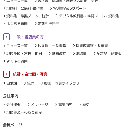
ニュース一覧
教科書・指導書・副教材の訂正・変更
地歴科・公民科 教科書
指導書Webサポート
資料集・準拠ノート・統計
デジタル教科書・準拠ノート・資料集
よくある質問
定期刊行冊子
一般・書店員の方
ニュース一覧
地図帳・一般書籍
図書館書籍・児童書
地図掛図・常掲用地図
動画教材
地球儀
記念品・企業版
よくある質問
統計・白地図・写真
白地図
統計
動画・写真ライブラリー
会社案内
会社概要
メッセージ
事業内容
歴史
地図普及への取り組み
会員ページ