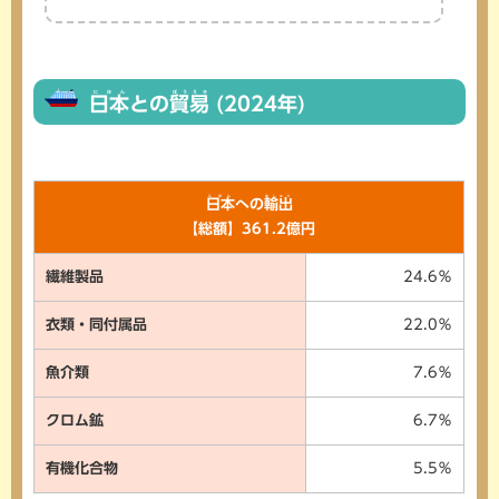
にほん
ぼうえき
日本
との
貿易
(2024年)
にほん
ゆしゅつ
日本
への
輸出
【総額】361.2億円
繊維製品
24.6％
衣類・同付属品
22.0％
魚介類
7.6％
クロム鉱
6.7％
有機化合物
5.5％