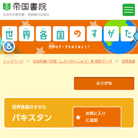
社会科の教科書・地図帳の出版社
トップページ
社会科調べ学習（しらべがくしゅう）用 統計データ
世界各国
ふりがな
せかいかっこく
世界各国
のすがた
き
い
お
気
に
入
り
パキスタン
に追加