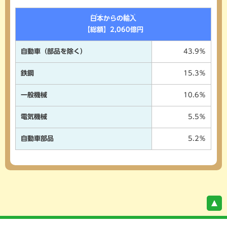
にほん
ゆにゅう
日本
からの
輸入
【総額】2,060億円
自動車（部品を除く）
43.9％
鉄鋼
15.3％
一般機械
10.6％
電気機械
5.5％
自動車部品
5.2％