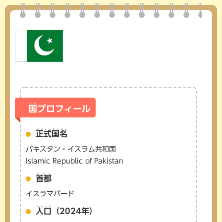
くに
国
プロフィール
せいしきこくめい
正式国名
パキスタン・イスラム共和国
Islamic Republic of Pakistan
しゅと
首都
イスラマバード
じんこう
人口
（2024年）