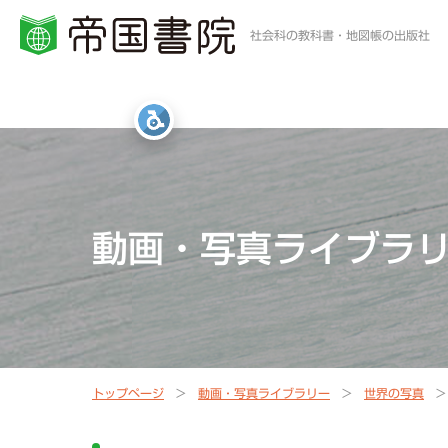
社会科の教科書・地図帳の出版社
小学校・中学校の方
高等学校の方
一般・書店員の方
統計・白地図・写真
社会科教科書
地歴科・公民科 教科書
地図帳・一般書籍
図書館
動画・写真ライブラ
社会科資料集・ワーク
資料集・準拠ノート・統計
地球儀
地図帳
指導書Webサポート
指導書Webサポート
トップページ
動画・写真ライブラリー
世界の写真
定期刊行冊子
教科書準拠ノートWebサポート