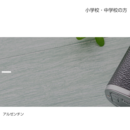
小学校・中学校の方
書籍・児童書
社会科指導書
地歴科・公民科 指導書
地図掛図・常掲用地図
リー
の記念品
デジタル教科書・教材
デジタル教科書・準拠ノート・資料集
ニュース一覧
教科書・指導書・副教材の訂正・更新
資料集Webサポート
アルゼンチン
地域学習マップ
教科書・指導書・副教材の訂正・更新