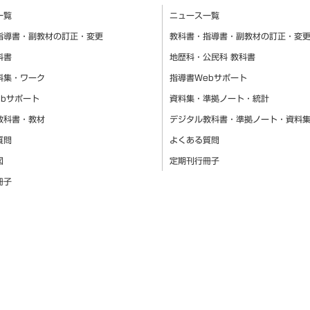
一覧
ニュース一覧
指導書・副教材の訂正・変更
教科書・指導書・副教材の訂正・変
科書
地歴科・公民科 教科書
料集・ワーク
指導書Webサポート
ebサポート
資料集・準拠ノート・統計
教科書・教材
デジタル教科書・準拠ノート・資料
質問
よくある質問
図
定期刊行冊子
冊子