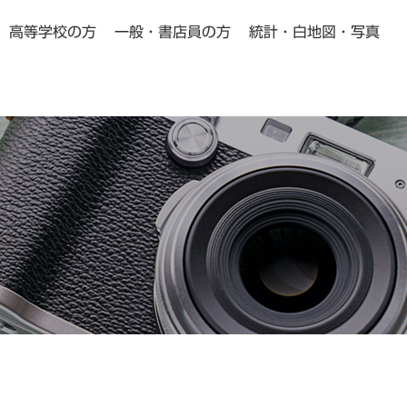
高等学校の方
一般・書店員の方
統計・白地図・写真
小学校・中学校の方向け
高等学校の方向け
Pick Up
Pick Up
動画教材
よくある質問