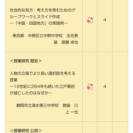
社会的な見方・考え方を育むためのグ
ループワークとスライド作成
4
―「中国・四国地方」の実践例―
東京都 中野区立中野中学校 主任教
諭 齋藤 卓也
＜授業研究 歴史＞
人物の立場でより良い選択肢を考える
授業
―19世紀に264年も続いた江戸幕府
4
が滅亡したのはなぜか―
静岡市立清水第三中学校 教諭 川
上 一也
＜授業研究 公民＞