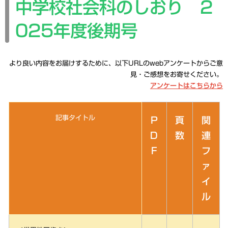
中学校社会科のしおり 2
025年度後期号
より良い内容をお届けするために、以下URLのwebアンケートからご意
見・
ご感想をお寄せくださ
い。
アンケートはこちらから
記事タイトル
P
頁
関
D
数
連
F
フ
ァ
イ
ル