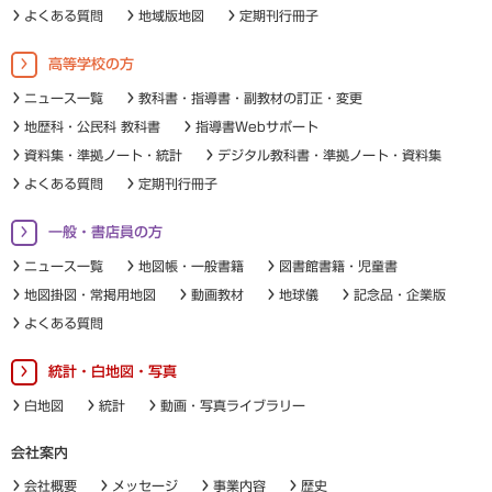
よくある質問
地域版地図
定期刊行冊子
高等学校の方
ニュース一覧
教科書・指導書・副教材の訂正・変更
地歴科・公民科 教科書
指導書Webサポート
資料集・準拠ノート・統計
デジタル教科書・準拠ノート・資料集
よくある質問
定期刊行冊子
一般・書店員の方
ニュース一覧
地図帳・一般書籍
図書館書籍・児童書
地図掛図・常掲用地図
動画教材
地球儀
記念品・企業版
よくある質問
統計・白地図・写真
白地図
統計
動画・写真ライブラリー
会社案内
会社概要
メッセージ
事業内容
歴史