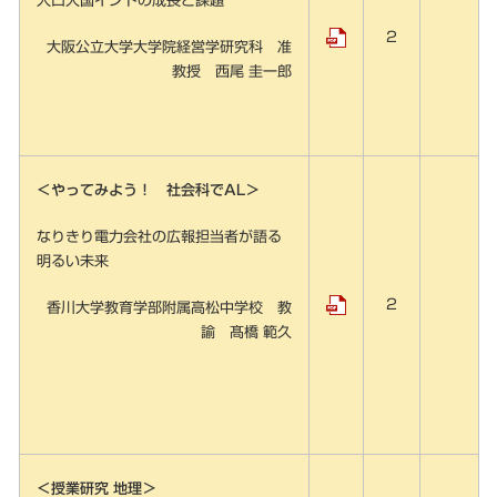
人口大国インドの成長と課題
2
大阪公立大学大学院経営学研究科 准
教授 西尾 圭一郎
＜やってみよう！ 社会科でAL＞
なりきり電力会社の広報担当者が語る
明るい未来
2
香川大学教育学部附属高松中学校 教
諭 髙橋 範久
＜授業研究 地理＞