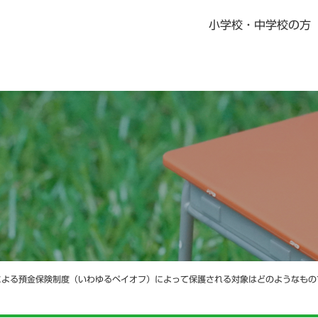
小学校・中学校の方
書籍・児童書
社会科指導書
地歴科・公民科 指導書
地図掛図・常掲用地図
の記念品
デジタル教科書・教材
デジタル教科書・準拠ノート・資料集
ニュース一覧
教科書・指導書・副教材の訂正・更新
資料集Webサポート
による預金保険制度（いわゆるペイオフ）によって保護される対象はどのようなもの
地域学習マップ
教科書・指導書・副教材の訂正・更新