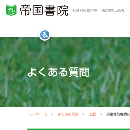
社会科の教科書・地図帳の出版社
小学校・中学校の方
高等学校の方
一般・書店員の方
統計・白地図・写真
社会科教科書
地歴科・公民科 教科書
地図帳・一般書籍
図書館
よくある質問
社会科資料集・ワーク
資料集・準拠ノート・統計
地球儀
地図帳
指導書Webサポート
指導書Webサポート
トップページ
よくある質問
公民
預金保険機構
定期刊行冊子
教科書準拠ノートWebサポート