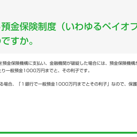
ニュース一覧
一般向け
る預金保険制度（いわゆるペイオ
研究会情報
よくある質問
のですか。
預金保険機構に支払い、金融機関が破綻した場合には、預金保険機構
り一般預金1000万円までと、その利子です。
る場合、「１銀行で一般預金1000万円までとその利子」なので、保