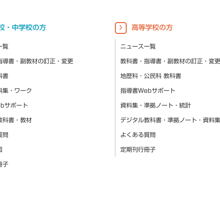
校・中学校の方
高等学校の方
一覧
ニュース一覧
指導書・副教材の訂正・変更
教科書・指導書・副教材の訂正・変
科書
地歴科・公民科 教科書
料集・ワーク
指導書Webサポート
ebサポート
資料集・準拠ノート・統計
教科書・教材
デジタル教科書・準拠ノート・資料
質問
よくある質問
図
定期刊行冊子
冊子