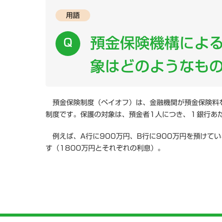
用語
一般向け
定期刊行冊子
預金保険機構によ
よくある質問
ニュース一覧
象はどのようなも
研究会情報
預金保険制度（ペイオフ）は、金融機関が預金保険料を
制度です。保護の対象は、預金者1人につき、１銀行あた
例えば、A行に900万円、B行に900万円を預けてい
す（1800万円とそれぞれの利息）。