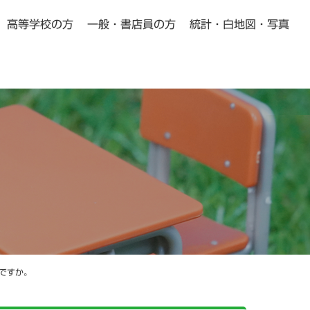
高等学校の方
一般・書店員の方
統計・白地図・写真
小学校・中学校の方向け
高等学校の方向け
Pick Up
Pick Up
動画教材
よくある質問
ですか。