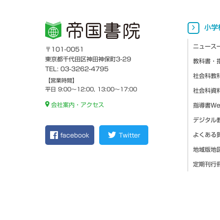
小学
ニュース
〒101-0051
東京都千代田区神田神保町3-29
教科書・
TEL: 03-3262-4795
社会科教
【営業時間】
平日 9:00～12:00, 13:00～17:00
社会科資
会社案内・アクセス
指導書W
デジタル
よくある
facebook
Twitter
地域版地
定期刊行