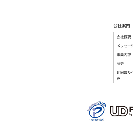
会社案内
会社概要
メッセー
事業内容
歴史
地図普及
み