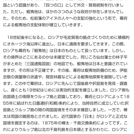
国という認識があり、「四つの口」として外交・貿易統制を行いまし
た。ただし、蝦夷地は、ほかの３つのような政府が存在しませんでし
た。そのため、松前藩のアイヌの人々への支配の強化という形で、幕府
による蝦夷地の支配体制が確立していきます。
18世紀後半になると、ロシアが毛皮貿易の拠点づくりのために積極的
にオホーツク海沿岸に進出し、日本に通商を要求してきます。この際、
ロシアも幕府も「蝦夷地」は日本のものとして扱っています。しかし、
その境界はどこにあるのかは未確定でした。同じころ仙台藩士の林子平
がまとめた『三国通覧図説』の地図でも、蝦夷地は日本と意識されてい
ますが、その形は不正確です。その後、幕府は蝦夷地防備のため、伊能
忠敬の測量隊の派遣や、間宮林蔵などによる蝦夷地探索を展開していき
ます。この中で幕府は、ロシアに先んじて国後島や択捉島を発見・調査
し、遅くとも19世紀はじめには実効的支配を確立しました。ロシア側も
自国領土の南限をウルップ島と認識しており、幕府とロシアによって18
55年に結ばれた日露通好(和親)条約により、当時自然に成立していた択
捉島とウルップ島の間の両国国境をそのまま確認しました。一方で、樺
太は両国の雑居地とされました。近代国家の「日本」がロシアと正式な
国境を画定するのは、1875年の樺太・千島交換条約によってです。こ
れによりウルップ島以北の千島列島を日本領とするかわりに、ロシアに