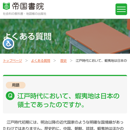
社会科の教科書・地図帳の出版社
よくある質問
トップページ
よくある質問
歴史
江戸時代において、蝦夷地は日本の領
用語
江戸時代において、蝦夷地は日本の
領土であったのですか。
江戸時代初期には、明治以降の近代国家のような明確な国境線があっ
たわけではありません。歴史的に、中国、朝鮮、琉球、蝦夷地はほかの