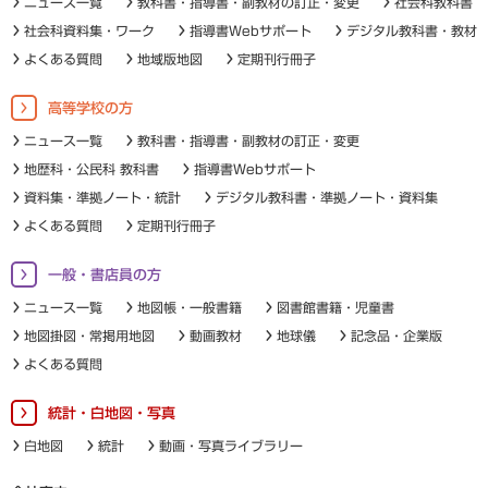
ニュース一覧
教科書・指導書・副教材の訂正・変更
社会科教科書
社会科資料集・ワーク
指導書Webサポート
デジタル教科書・教材
よくある質問
地域版地図
定期刊行冊子
高等学校の方
ニュース一覧
教科書・指導書・副教材の訂正・変更
地歴科・公民科 教科書
指導書Webサポート
資料集・準拠ノート・統計
デジタル教科書・準拠ノート・資料集
よくある質問
定期刊行冊子
一般・書店員の方
ニュース一覧
地図帳・一般書籍
図書館書籍・児童書
地図掛図・常掲用地図
動画教材
地球儀
記念品・企業版
よくある質問
統計・白地図・写真
白地図
統計
動画・写真ライブラリー