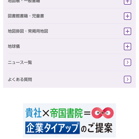
地図帳・一般書籍
旅に出たくなる地図シリーズ
図書館書籍・児童書
テーマ地図
図書館向け書籍
地図掛図・常掲用地図
スタンダード地図
児童書
掛地図
地球儀
一般書籍
地球儀（一般・学校用）
ニュース一覧
学習参考書 小学校
地球儀（一般）
学習参考書 中学校
よくある質問
地球儀（学校用）
学習参考書 高校
復刻版地図
その他書籍