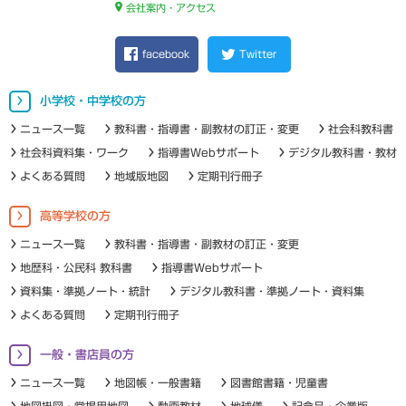
会社案内・アクセス
facebook
Twitter
小学校・中学校の方
ニュース一覧
教科書・指導書・副教材の訂正・変更
社会科教科書
社会科資料集・ワーク
指導書Webサポート
デジタル教科書・教材
よくある質問
地域版地図
定期刊行冊子
高等学校の方
ニュース一覧
教科書・指導書・副教材の訂正・変更
地歴科・公民科 教科書
指導書Webサポート
資料集・準拠ノート・統計
デジタル教科書・準拠ノート・資料集
よくある質問
定期刊行冊子
一般・書店員の方
ニュース一覧
地図帳・一般書籍
図書館書籍・児童書
地図掛図・常掲用地図
動画教材
地球儀
記念品・企業版