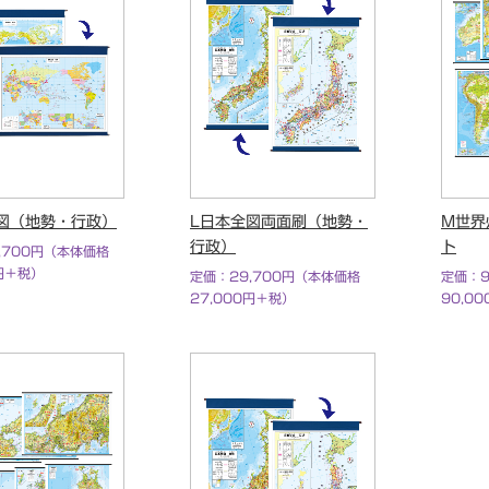
図（地勢・行政）
L日本全図両面刷（地勢・
M世界
行政）
ト
,700円（本体価格
0円＋税）
定価：29,700円（本体価格
定価：9
27,000円＋税）
90,0