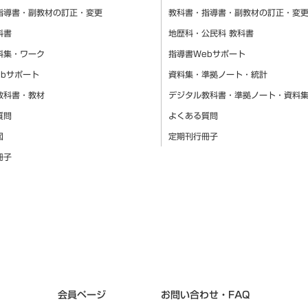
指導書・副教材の訂正・変更
教科書・指導書・副教材の訂正・変
科書
地歴科・公民科 教科書
料集・ワーク
指導書Webサポート
ebサポート
資料集・準拠ノート・統計
教科書・教材
デジタル教科書・準拠ノート・資料
質問
よくある質問
図
定期刊行冊子
冊子
会員ページ
お問い合わせ・FAQ