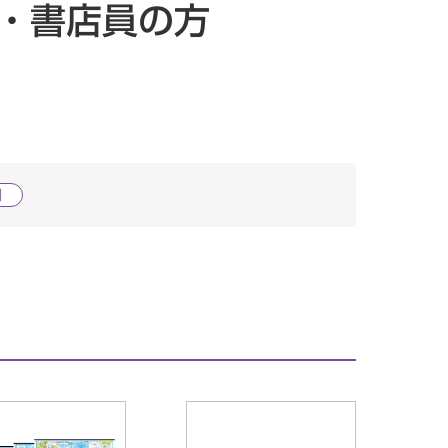
・書店員の方
図