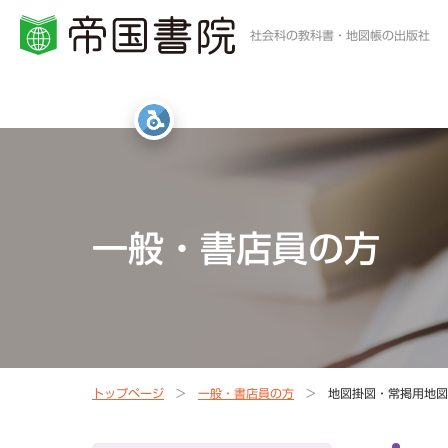
社会科の教科書・地図帳の出版社
小学校・中学校の方
高等学校の方
一般・書店員の方
統計・白地図・写真
社会科教科書
地歴科・公民科 教科書
地図帳・一般書籍
図書館
一般・書店員の方
社会科資料集・ワーク
資料集・準拠ノート・統計
地球儀
地図帳
指導書Webサポート
指導書Webサポート
トップページ
一般・書店員の方
地図掛図・常掲用地図
定期刊行冊子
教科書準拠ノートWebサポート