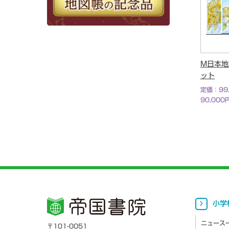
M日本地
ット
定価：99
90,00
小学
ニュース
〒101-0051