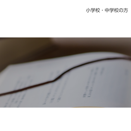
小学校・中学校の方
書籍・児童書
社会科指導書
地歴科・公民科 指導書
地図掛図・常掲用地図
の記念品
デジタル教科書・教材
デジタル教科書・準拠ノート・資料集
ニュース一覧
教科書・指導書・副教材の訂正・更新
資料集Webサポート
地域学習マップ
教科書・指導書・副教材の訂正・更新