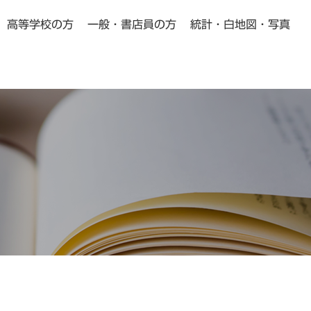
高等学校の方
一般・書店員の方
統計・白地図・写真
小学校・中学校の方向け
高等学校の方向け
Pick Up
Pick Up
動画教材
よくある質問