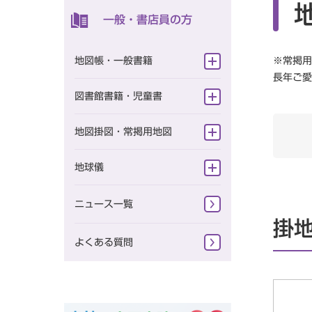
一般・書店員の方
一般向け
定期刊行冊子
地図帳・一般書籍
※常掲用
よくある質問
ニュース一覧
長年ご愛
旅に出たくなる地図シリーズ
図書館書籍・児童書
研究会情報
テーマ地図
図書館向け書籍
地図掛図・常掲用地図
スタンダード地図
児童書
掛地図
地球儀
一般書籍
地球儀（一般・学校用）
ニュース一覧
学習参考書 小学校
掛
地球儀（一般）
学習参考書 中学校
よくある質問
地球儀（学校用）
学習参考書 高校
復刻版地図