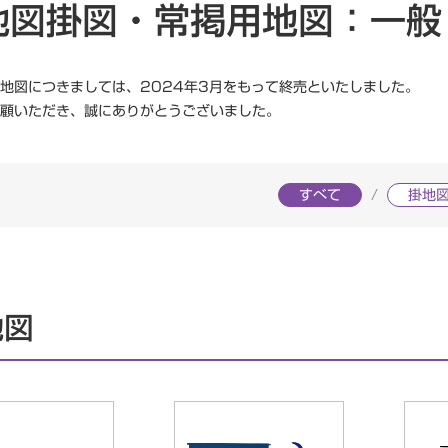
地図掛図・常掲用地図：一般
ニュース一覧
一般向け
地図につきましては、
2024年3月をもって終売といたしました。
研究会情報
よくある質問
顧いただき、誠にありがとうございました。
すべて
掛地
地図