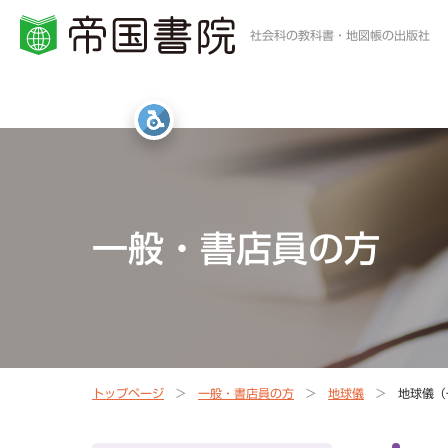
社会科の教科書・地図帳の出版社
小学校・中学校の方
高等学校の方
一般・書店員の方
統計・白地図・写真
社会科教科書
地歴科・公民科 教科書
地図帳・一般書籍
図書館
一般・書店員の方
社会科資料集・ワーク
資料集・準拠ノート・統計
地球儀
地図帳
指導書Webサポート
指導書Webサポート
トップページ
一般・書店員の方
地球儀
地球儀（
定期刊行冊子
教科書準拠ノートWebサポート