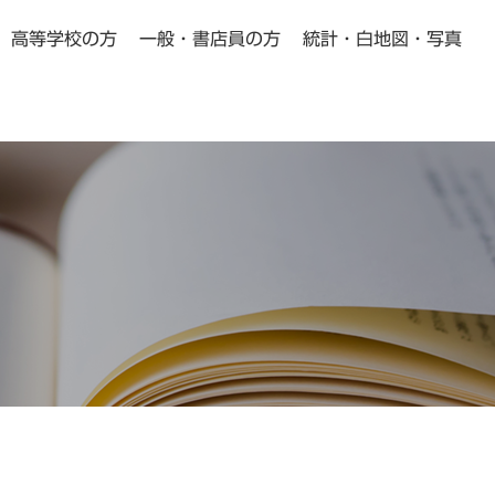
高等学校の方
一般・書店員の方
統計・白地図・写真
小学校・中学校の方向け
高等学校の方向け
Pick Up
Pick Up
動画教材
よくある質問