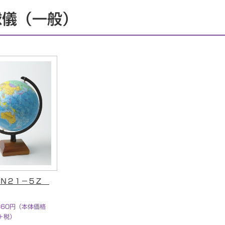
球儀（一般）
 Ｎ２１－５Ｚ
360円（本体価格
円＋税）