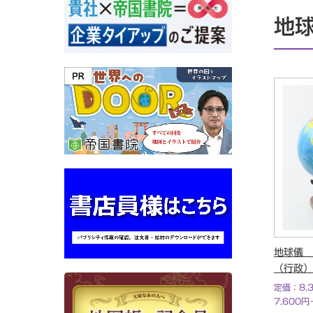
その他書籍
地
地球儀
（行政）
定価：8,
7,600