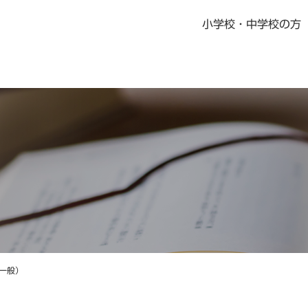
小学校・中学校の方
書籍・児童書
社会科指導書
地歴科・公民科 指導書
地図掛図・常掲用地図
の記念品
デジタル教科書・教材
デジタル教科書・準拠ノート・資料集
ニュース一覧
教科書・指導書・副教材の訂正・更新
資料集Webサポート
一般）
地域学習マップ
教科書・指導書・副教材の訂正・更新