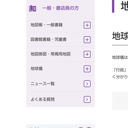
一般・書店員の方
一般向け
定期刊行冊子
地図帳・一般書籍
よくある質問
ニュース一覧
地
旅に出たくなる地図シリーズ
図書館書籍・児童書
研究会情報
テーマ地図
図書館向け書籍
地図掛図・常掲用地図
地球儀は
スタンダード地図
児童書
掛地図
地球儀
「行政」
一般書籍
く分かり
地球儀（一般・学校用）
ニュース一覧
学習参考書 小学校
地球儀（一般）
学習参考書 中学校
よくある質問
地球儀（学校用）
学習参考書 高校
復刻版地図