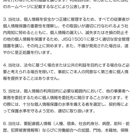
用を行わないための措置を講じます。利用目的は、本方針とともに当社
のホームページに記載するなどにより公表します。
3.
当社は、個人情報を安全かつ正確に管理するため、すべての従業者が
個人情報保護の重要性を理解し、その取扱いが適切に行なわれるよう社
内周知に努めるとともに、個人情報の漏えい、滅失またはき損の防止そ
の他の個人情報を保護するため、JISQ15001に基づく適切な安全管理
措置を講じ、その向上に努めます。また、不備が発見された場合は、速
やかに是正処置を行います。
4.
当社は、法令に基づく場合または公共の利益を目的とする場合など必
要と考えられる場合を除いて、事前にご本人の同意なく第三者に個人情
報を提供することはありません。
5.
当社は、個人情報の利用目的に必要な範囲内において、他の事業者へ
業務を委託するために個人情報を委託先に開示することがあります。そ
の際には、十分な個人情報保護の水準を備える者を選定し、契約等によ
って保護水準を守るよう定め、適切に取り扱います。
6.
当社は、要配慮個人情報（人種、信条、社会的身分、病歴、前科・前
歴、犯罪被害情報等）ならびに労働組合への加盟、門地、本籍地、保険